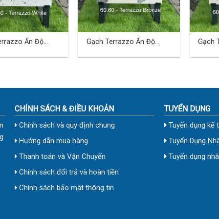
errazzo Ấn Độ
Gạch Terrazzo Ấn Độ
Gạch 
(cm) TDBA-05
60×60 (cm) TDBA-06
60×60
CHÍNH SÁCH & ĐIỀU KHOẢN
TUYỂN DỤNG
n
Chính sách và quy định chung
Tuyển dụng kế 
g
Hướng dẫn mua hàng
Tuyển Dụng Nhâ
Thanh toán và Vận Chuyển
Tuyển dụng nhân
Chính sách đổi trả và hoàn tiền
Chính sách bảo mật thông tin