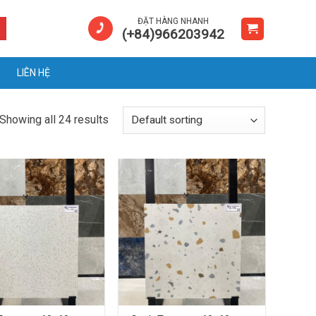
ĐẶT HÀNG NHANH
(+84)966203942
LIÊN HỆ
Showing all 24 results