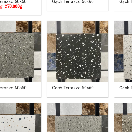
azzo 60×60
Gạch Terrazzo 60×60
Gạch 
₫
270,000
₫
(cm) TDHTQ-02
(cm) 
errazzo 60×60
Gạch Terrazzo 60×60
Gạch 
DKH-02
(cm) TDKH-04
(cm) 