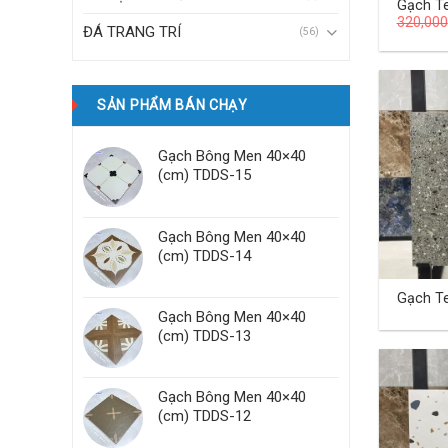
Gạch Terr
320,000
(cm)
ĐÁ TRANG TRÍ
(56)
SẢN PHẨM BÁN CHẠY
Gạch Bông Men 40×40
(cm) TDDS-15
Gạch Bông Men 40×40
(cm) TDDS-14
Gạch T
Gạch Bông Men 40×40
(cm) T
(cm) TDDS-13
Gạch Bông Men 40×40
(cm) TDDS-12