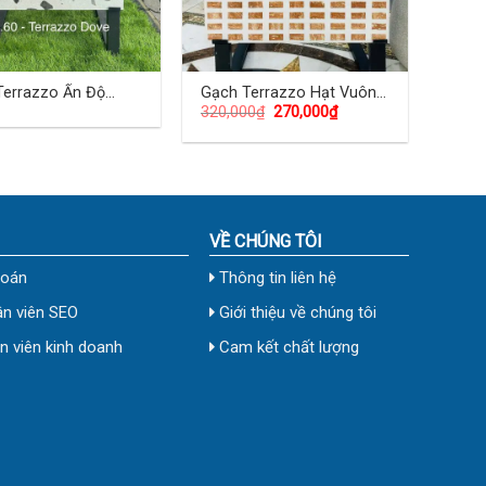
Terrazzo Ấn Độ
Gạch Terrazzo Hạt Vuông
320,000
₫
270,000
₫
 (cm) TDBA-07
60×60 (cm)
VỀ CHÚNG TÔI
toán
Thông tin liên hệ
n viên SEO
Giới thiệu về chúng tôi
 viên kinh doanh
Cam kết chất lượng