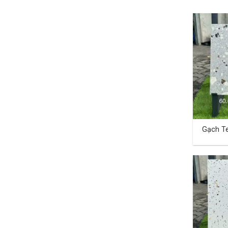
Gạch T
60×60 