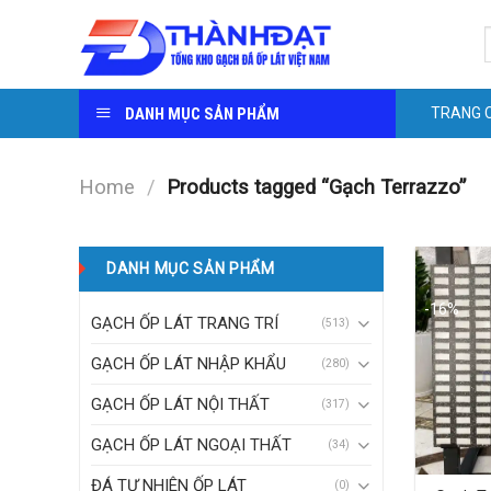
Skip
S
to
f
content
DANH MỤC SẢN PHẨM
TRANG 
Home
/
Products tagged “Gạch Terrazzo”
DANH MỤC SẢN PHẨM
-16%
GẠCH ỐP LÁT TRANG TRÍ
(513)
GẠCH ỐP LÁT NHẬP KHẨU
(280)
GẠCH ỐP LÁT NỘI THẤT
(317)
GẠCH ỐP LÁT NGOẠI THẤT
(34)
ĐÁ TỰ NHIÊN ỐP LÁT
(0)