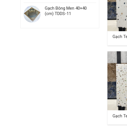
Gạch Bông Men 40×40
(cm) TDDS-11
Gạch T
(cm) T
Gạch T
(cm) T