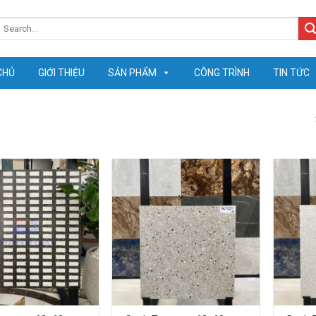
earch
or:
CHỦ
GIỚI THIỆU
SẢN PHẨM
CÔNG TRÌNH
TIN TỨC