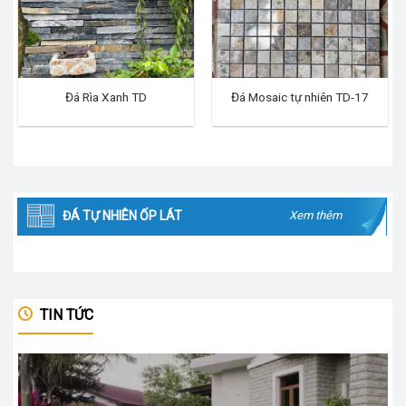
Đá Rìa Xanh TD
Đá Mosaic tự nhiên TD-17
ĐÁ TỰ NHIÊN ỐP LÁT
Xem thêm
TIN TỨC