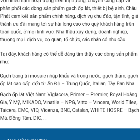
Với nhiều năm hoạt động trên thị trường, chuyên cung cấp và
phân phối các dòng sản phẩm gạch ốp lát, thiết bị bệ sinh, Châu
Phát cam kết sản phẩm chính hãng, dịch vụ chu đáo, tận tình, giá
thành ưu đãi mang tới sự hài lòng cao cho quý khách hàng trên
toàn quốc, ở mọi lĩnh vực: Nhà thầu xây dựng, doanh nghiệp,
thương mại, dịch vụ, cơ quan, tổ chức, các nhân có nhu cầu…
Tại đây, khách hàng có thể dễ dàng tìm thấy các dòng sản phẩm
như:
Gạch trang trí
mosaic nhập khẩu và trong nước, gạch thảm, gạch
ốp lát cao cấp đến từ Ấn Độ – Trung Quốc, Italian, Tây Ban Nha
Gạch ốp lát
Việt Nam: Viglacera, Primer – Premier, Royal Hoàng
Gia, Ý Mỹ, MIKADO, Vinatile – NPG, Vitto – Vincera, World Tiles,
Taicera, CMC, VID, Vicenza, BNC, Catalan, WHITE HOSRE – Bạch
Mã, Đồng Tâm, DIC, …