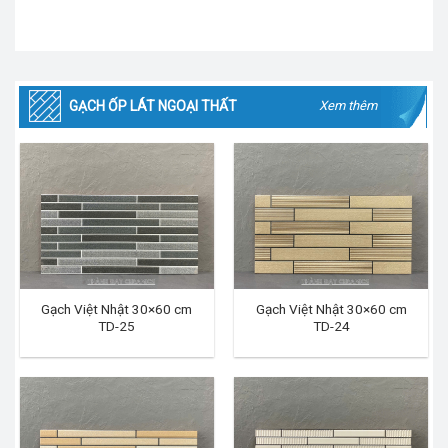
GẠCH ỐP LÁT NGOẠI THẤT
Xem thêm
Gạch Việt Nhật 30×60 cm
Gạch Việt Nhật 30×60 cm
TD-25
TD-24