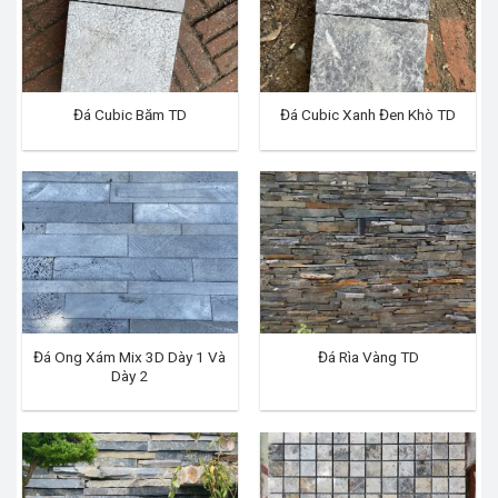
Đá Cubic Băm TD
Đá Cubic Xanh Đen Khò TD
Đá Ong Xám Mix 3D Dày 1 Và
Đá Rìa Vàng TD
Dày 2