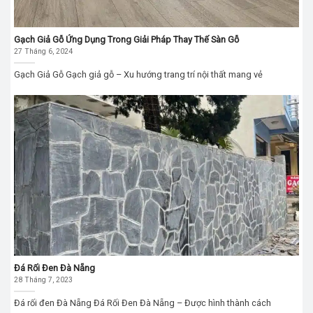
Gạch Giả Gỗ Ứng Dụng Trong Giải Pháp Thay Thế Sàn Gỗ
27 Tháng 6, 2024
Gạch Giả Gỗ Gạch giả gỗ – Xu hướng trang trí nội thất mang vẻ
Đá Rối Đen Đà Nẵng
28 Tháng 7, 2023
Đá rối đen Đà Nẵng Đá Rối Đen Đà Nẵng – Được hình thành cách