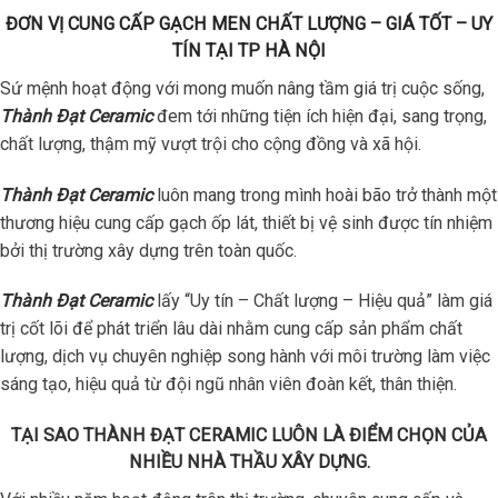
ĐƠN VỊ CUNG CẤP GẠCH MEN CHẤT LƯỢNG – GIÁ TỐT – UY
TÍN TẠI TP HÀ NỘI
Sứ mệnh hoạt động với mong muốn nâng tầm giá trị cuộc sống,
Thành Đạt Ceramic
đem tới những tiện ích hiện đại, sang trọng,
chất lượng, thậm mỹ vượt trội cho cộng đồng và xã hội.
Thành Đạt Ceramic
luôn mang trong mình hoài bão trở thành một
thương hiệu cung cấp gạch ốp lát, thiết bị vệ sinh được tín nhiệm
bởi thị trường xây dựng trên toàn quốc.
Thành Đạt Ceramic
lấy “Uy tín – Chất lượng – Hiệu quả” làm giá
trị cốt lõi để phát triển lâu dài nhằm cung cấp sản phẩm chất
lượng, dịch vụ chuyên nghiệp song hành với môi trường làm việc
sáng tạo, hiệu quả từ đội ngũ nhân viên đoàn kết, thân thiện.
TẠI SAO THÀNH ĐẠT CERAMIC LUÔN LÀ ĐIỂM CHỌN CỦA
NHIỀU NHÀ THẦU XÂY DỰNG.