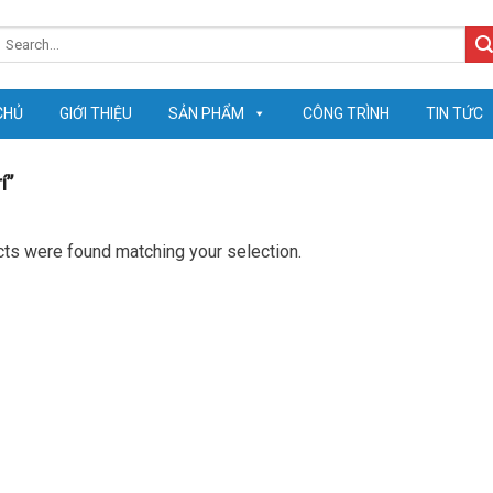
earch
or:
CHỦ
GIỚI THIỆU
SẢN PHẨM
CÔNG TRÌNH
TIN TỨC
í”
ts were found matching your selection.