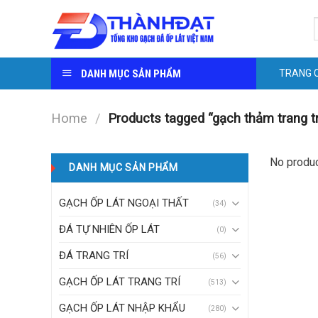
Skip
S
to
f
content
DANH MỤC SẢN PHẨM
TRANG 
Home
/
Products tagged “gạch thảm trang tr
No produc
DANH MỤC SẢN PHẨM
GẠCH ỐP LÁT NGOẠI THẤT
(34)
ĐÁ TỰ NHIÊN ỐP LÁT
(0)
ĐÁ TRANG TRÍ
(56)
GẠCH ỐP LÁT TRANG TRÍ
(513)
GẠCH ỐP LÁT NHẬP KHẨU
(280)