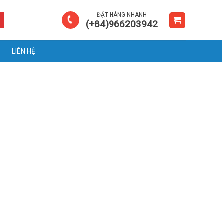
ĐẶT HÀNG NHANH
(+84)966203942
LIÊN HỆ