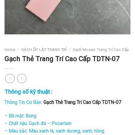
Home
/
GẠCH ỐP LÁT TRANG TRÍ
/
Gạch Mosaic Trang Trí Cao Cấp
Gạch Thẻ Trang Trí Cao Cấp TDTN-07
Thông số kỹ thuật :
Thông Tin Cơ Bản:
Gạch Thẻ Trang Trí Cao Cấp TDTN-07
– Bề mặt: Bóng
– Chất liệu: Gạch đá – Pocerlain
– Màu sắc: Màu xanh lá, xanh dương, xanh, hồng