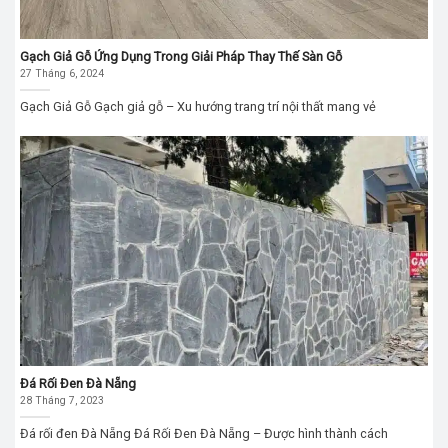
Gạch Giả Gỗ Ứng Dụng Trong Giải Pháp Thay Thế Sàn Gỗ
27 Tháng 6, 2024
Gạch Giả Gỗ Gạch giả gỗ – Xu hướng trang trí nội thất mang vẻ
Đá Rối Đen Đà Nẵng
28 Tháng 7, 2023
Đá rối đen Đà Nẵng Đá Rối Đen Đà Nẵng – Được hình thành cách