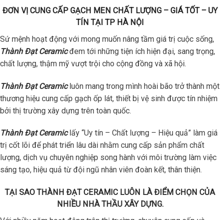
ĐƠN VỊ CUNG CẤP GẠCH MEN CHẤT LƯỢNG – GIÁ TỐT – UY
TÍN TẠI TP HÀ NỘI
Sứ mệnh hoạt động với mong muốn nâng tầm giá trị cuộc sống,
Thành Đạt Ceramic
đem tới những tiện ích hiện đại, sang trọng,
chất lượng, thậm mỹ vượt trội cho cộng đồng và xã hội.
Thành Đạt Ceramic
luôn mang trong mình hoài bão trở thành một
thương hiệu cung cấp gạch ốp lát, thiết bị vệ sinh được tín nhiệm
bởi thị trường xây dựng trên toàn quốc.
Thành Đạt Ceramic
lấy “Uy tín – Chất lượng – Hiệu quả” làm giá
trị cốt lõi để phát triển lâu dài nhằm cung cấp sản phẩm chất
lượng, dịch vụ chuyên nghiệp song hành với môi trường làm việc
sáng tạo, hiệu quả từ đội ngũ nhân viên đoàn kết, thân thiện.
TẠI SAO THÀNH ĐẠT CERAMIC LUÔN LÀ ĐIỂM CHỌN CỦA
NHIỀU NHÀ THẦU XÂY DỰNG.