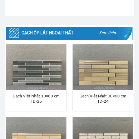
GẠCH ỐP LÁT NGOẠI THẤT
Xem thêm
Gạch Việt Nhật 30×60 cm
Gạch Việt Nhật 30×60 cm
TD-25
TD-24