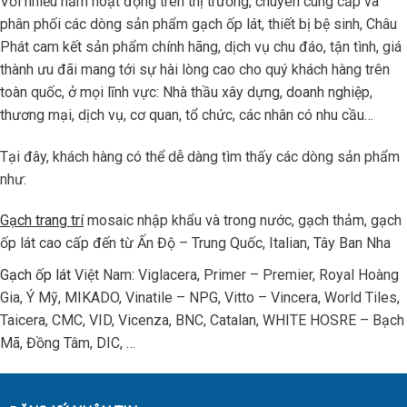
Với nhiều năm hoạt động trên thị trường, chuyên cung cấp và
phân phối các dòng sản phẩm gạch ốp lát, thiết bị bệ sinh, Châu
Phát cam kết sản phẩm chính hãng, dịch vụ chu đáo, tận tình, giá
thành ưu đãi mang tới sự hài lòng cao cho quý khách hàng trên
toàn quốc, ở mọi lĩnh vực: Nhà thầu xây dựng, doanh nghiệp,
thương mại, dịch vụ, cơ quan, tổ chức, các nhân có nhu cầu…
Tại đây, khách hàng có thể dễ dàng tìm thấy các dòng sản phẩm
như:
Gạch trang trí
mosaic nhập khẩu và trong nước, gạch thảm, gạch
ốp lát cao cấp đến từ Ấn Độ – Trung Quốc, Italian, Tây Ban Nha
Gạch ốp lát
Việt Nam: Viglacera, Primer – Premier, Royal Hoàng
Gia, Ý Mỹ, MIKADO, Vinatile – NPG, Vitto – Vincera, World Tiles,
Taicera, CMC, VID, Vicenza, BNC, Catalan, WHITE HOSRE – Bạch
Mã, Đồng Tâm, DIC, …