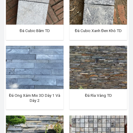
Đá Cubic Băm TD
Đá Cubic Xanh Đen Khò TD
Đá Ong Xám Mix 3D Dày 1 Và
Đá Rìa Vàng TD
Dày 2