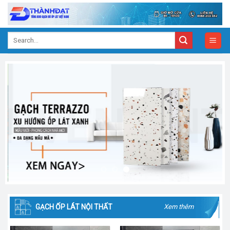
Skip
to
content
Search
for:
GẠCH ỐP LÁT NỘI THẤT
Xem thêm