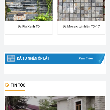
Đá Rìa Xanh TD
Đá Mosaic tự nhiên TD-17
ĐÁ TỰ NHIÊN ỐP LÁT
Xem thêm
TIN TỨC