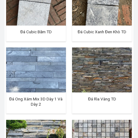
Đá Cubic Băm TD
Đá Cubic Xanh Đen Khò TD
Đá Ong Xám Mix 3D Dày 1 Và
Đá Rìa Vàng TD
Dày 2