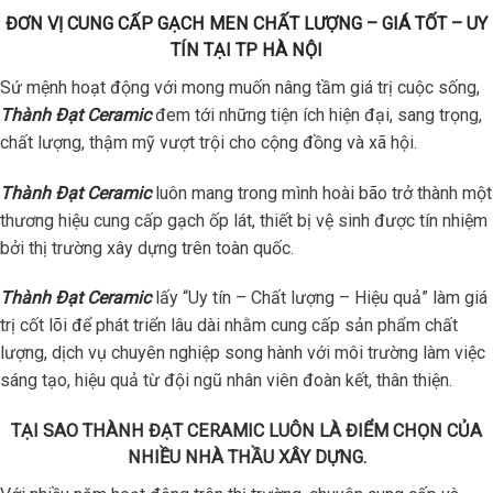
ĐƠN VỊ CUNG CẤP GẠCH MEN CHẤT LƯỢNG – GIÁ TỐT – UY
TÍN TẠI TP HÀ NỘI
Sứ mệnh hoạt động với mong muốn nâng tầm giá trị cuộc sống,
Thành Đạt Ceramic
đem tới những tiện ích hiện đại, sang trọng,
chất lượng, thậm mỹ vượt trội cho cộng đồng và xã hội.
Thành Đạt Ceramic
luôn mang trong mình hoài bão trở thành một
thương hiệu cung cấp gạch ốp lát, thiết bị vệ sinh được tín nhiệm
bởi thị trường xây dựng trên toàn quốc.
Thành Đạt Ceramic
lấy “Uy tín – Chất lượng – Hiệu quả” làm giá
trị cốt lõi để phát triển lâu dài nhằm cung cấp sản phẩm chất
lượng, dịch vụ chuyên nghiệp song hành với môi trường làm việc
sáng tạo, hiệu quả từ đội ngũ nhân viên đoàn kết, thân thiện.
TẠI SAO THÀNH ĐẠT CERAMIC LUÔN LÀ ĐIỂM CHỌN CỦA
NHIỀU NHÀ THẦU XÂY DỰNG.