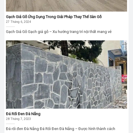
Gạch Giả Gỗ Ứng Dụng Trong Giải Pháp Thay Thế Sàn Gỗ
27 Tháng 6, 2024
Gạch Giả Gỗ Gạch giả gỗ – Xu hướng trang trí nội thất mang vẻ
Đá Rối Đen Đà Nẵng
28 Tháng 7, 2023
Đá rối đen Đà Nẵng Đá Rối Đen Đà Nẵng – Được hình thành cách