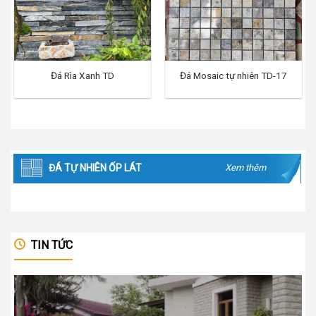
Đá Rìa Xanh TD
Đá Mosaic tự nhiên TD-17
ĐÁ TỰ NHIÊN ỐP LÁT
Xem thêm
TIN TỨC