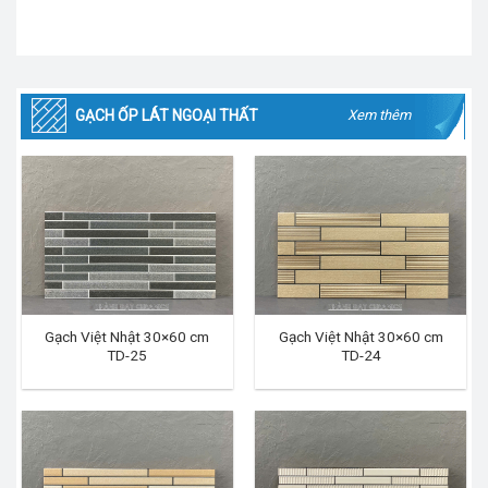
GẠCH ỐP LÁT NGOẠI THẤT
Xem thêm
Gạch Việt Nhật 30×60 cm
Gạch Việt Nhật 30×60 cm
TD-25
TD-24