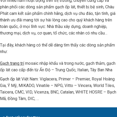
Với nhiều năm hoạt động trên thị trường, chuyên cung cấp và
phân phối các dòng sản phẩm gạch ốp lát, thiết bị bệ sinh, Châu
Phát cam kết sản phẩm chính hãng, dịch vụ chu đáo, tận tình, giá
thành ưu đãi mang tới sự hài lòng cao cho quý khách hàng trên
toàn quốc, ở mọi lĩnh vực: Nhà thầu xây dựng, doanh nghiệp,
thương mại, dịch vụ, cơ quan, tổ chức, các nhân có nhu cầu…
Tại đây, khách hàng có thể dễ dàng tìm thấy các dòng sản phẩm
như:
Gạch trang trí
mosaic nhập khẩu và trong nước, gạch thảm, gạch
ốp lát cao cấp đến từ Ấn Độ – Trung Quốc, Italian, Tây Ban Nha
Gạch ốp lát
Việt Nam: Viglacera, Primer – Premier, Royal Hoàng
Gia, Ý Mỹ, MIKADO, Vinatile – NPG, Vitto – Vincera, World Tiles,
Taicera, CMC, VID, Vicenza, BNC, Catalan, WHITE HOSRE – Bạch
Mã, Đồng Tâm, DIC, …