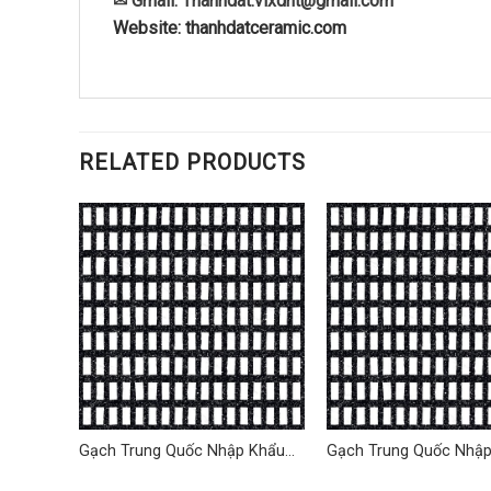
✉ Gmail: Thanhdat.vlxdht@gmail.com
Website: thanhdatceramic.com
RELATED PRODUCTS
 Khẩu
Gạch Trung Quốc Nhập Khẩu
Gạch Trung Quốc Nhậ
9
60×60 (cm) TDTQ-HN03
60×60 (cm) TDTQ-HN0