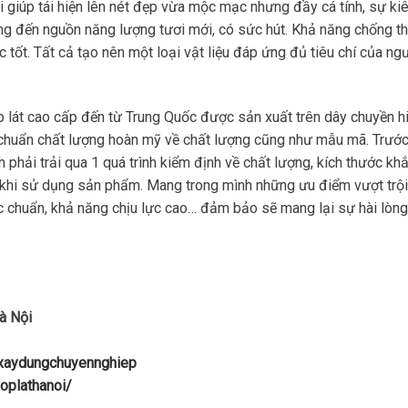
 giúp tái hiện lên nét đẹp vừa mộc mạc nhưng đầy cá tính, sự ki
g đến nguồn năng lượng tươi mới, có sức hút. Khả năng chống t
 tốt. Tất cả tạo nên một loại vật liệu đáp ứng đủ tiêu chí của ng
 lát cao cấp đến từ Trung Quốc được sản xuất trên dây chuyền h
êu chuẩn chất lượng hoàn mỹ về chất lượng cũng như mẫu mã. Trước
hải trải qua 1 quá trình kiểm định về chất lượng, kích thước khắ
 khi sử dụng sản phẩm. Mang trong mình những ưu điểm vượt trội
 chuẩn, khả năng chịu lực cao… đảm bảo sẽ mang lại sự hài lòng
à Nội
uxaydungchuyennghiep
oplathanoi/