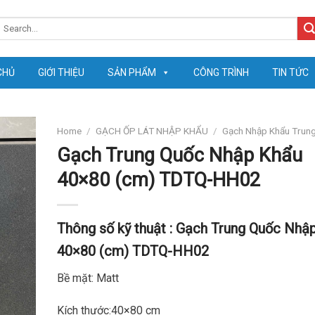
earch
or:
CHỦ
GIỚI THIỆU
SẢN PHẨM
CÔNG TRÌNH
TIN TỨC
Home
/
GẠCH ỐP LÁT NHẬP KHẨU
/
Gạch Nhập Khẩu Trun
Gạch Trung Quốc Nhập Khẩu
40×80 (cm) TDTQ-HH02
Thông số kỹ thuật :
Gạch Trung Quốc Nhậ
40×80 (cm) TDTQ-HH02
Bề mặt: Matt
Kích thước:40×80 cm