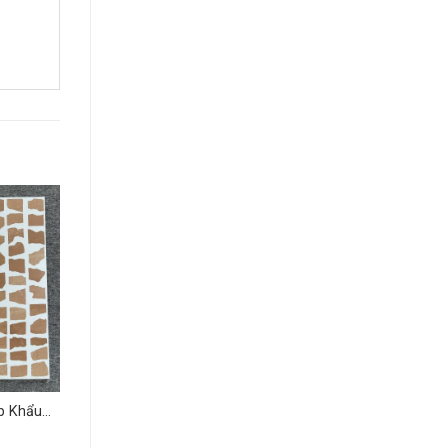
p Khẩu
16