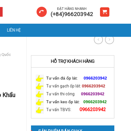
ĐẶT HÀNG NHANH
(+84)966203942
LIÊN HỆ
g Quốc
HỖ TRỢ KHÁCH HÀNG
Tư vấn đá ốp lát:
0966203942
Tư vấn gạch ốp lát:
0966203942
p Khẩu
Tư vấn thi công
0966203942
Tư vấn keo ốp lát:
0966203942
0966203942
Tư vấn TBVS: