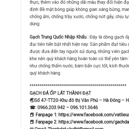
thực, thêm vào đó những dãi màu thay đổi hiện đại
định Bề mặt bóng giúp không gian sáng bừng, man
chống ẩm, chống trầy xước, chống nứt gãy, chịu lực
dùng
Gạch Trung Quốc Nhập Khẩu :
Đây là dòng gạch ốp
đại tiên tiến bật nhất hiện nay. Sản phẩm đạt ti
được đưa đến tay người sử dụng, những viên gạch p
khe nên quý khách hàng hoàn toàn có thể yên tâm
như chống thấm nước, bám bẩn cực tốt, kích thước
quý khách hàng
************************************************
GẠCH ĐÁ ỐP LÁT THÀNH ĐẠT
🌏Số 47-TT20-Khu đô thị Văn Phú – Hà Đông – H
☎: 0966.203.942 – 096.101.3646
📕 Fanpage 1: https://www.facebook.com/vatlie
📕 Fanpage 2: https://www.facebook.com/gachda