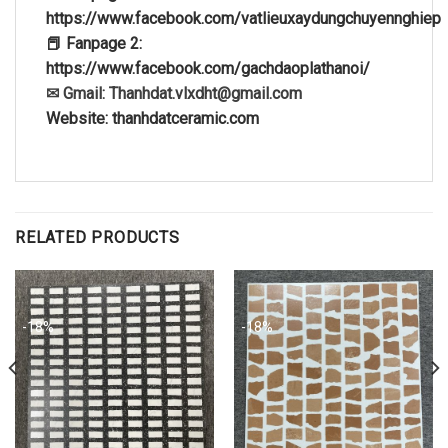
https://www.facebook.com/vatlieuxaydungchuyennghiep
📕 Fanpage 2:
https://www.facebook.com/gachdaoplathanoi/
✉ Gmail: Thanhdat.vlxdht@gmail.com
Website: thanhdatceramic.com
RELATED PRODUCTS
-18%
-18%