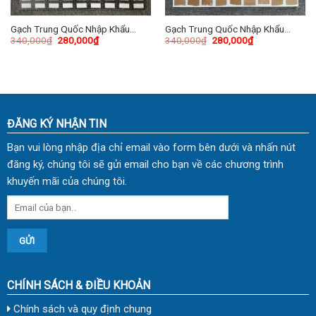
Gạch Trung Quốc Nhập Khẩu
Gạch Trung Quốc Nhập Khẩu
340,000
₫
280,000
₫
340,000
₫
280,000
₫
60×60 (cm) TDTQ-HN09
60×60 (cm) TDTQ-HN16
ĐĂNG KÝ NHẬN TIN
Bạn vui lòng nhập địa chỉ email vào form bên dưới và nhấn nút
đăng ký, chúng tôi sẽ gửi email cho bạn về các chương trình
khuyến mãi của chúng tôi.
CHÍNH SÁCH & ĐIỀU KHOẢN
Chính sách và quy định chung