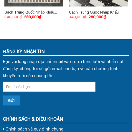
Gạch Trung Quốc Nhập Khẩu
Gạch Trung Quốc Nhập Khẩu
340,000
₫
280,000
₫
340,000
₫
280,000
₫
60×60 (cm) TDTQ-HN07
60×60 (cm) TDTQ-HN12
ĐĂNG KÝ NHẬN TIN
Bạn vui lòng nhập địa chỉ email vào form bên dưới và nhấn nút
đăng ký, chúng tôi sẽ gửi email cho bạn về các chương trình
khuyến mãi của chúng tôi.
CHÍNH SÁCH & ĐIỀU KHOẢN
Chính sách và quy định chung