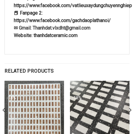
https://www.facebook.com/vatlieuxaydungchuyennghiep
📕 Fanpage 2:
https://www.facebook.com/gachdaoplathanoi/
✉ Gmail: Thanhdat.vlxdht@gmail.com
Website: thanhdatceramic.com
RELATED PRODUCTS
-18%
-18%