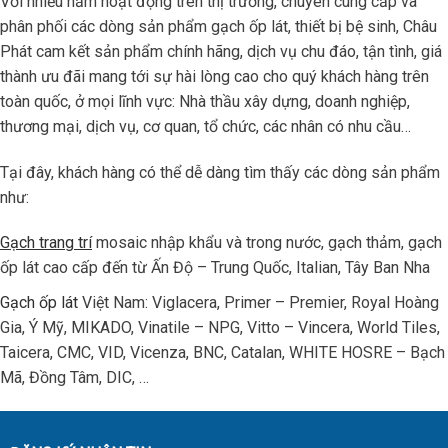
Với nhiều năm hoạt động trên thị trường, chuyên cung cấp và
phân phối các dòng sản phẩm gạch ốp lát, thiết bị bệ sinh, Châu
Phát cam kết sản phẩm chính hãng, dịch vụ chu đáo, tận tình, giá
thành ưu đãi mang tới sự hài lòng cao cho quý khách hàng trên
toàn quốc, ở mọi lĩnh vực: Nhà thầu xây dựng, doanh nghiệp,
thương mại, dịch vụ, cơ quan, tổ chức, các nhân có nhu cầu…
Tại đây, khách hàng có thể dễ dàng tìm thấy các dòng sản phẩm
như:
Gạch trang trí
mosaic nhập khẩu và trong nước, gạch thảm, gạch
ốp lát cao cấp đến từ Ấn Độ – Trung Quốc, Italian, Tây Ban Nha
Gạch ốp lát
Việt Nam: Viglacera, Primer – Premier, Royal Hoàng
Gia, Ý Mỹ, MIKADO, Vinatile – NPG, Vitto – Vincera, World Tiles,
Taicera, CMC, VID, Vicenza, BNC, Catalan, WHITE HOSRE – Bạch
Mã, Đồng Tâm, DIC, …