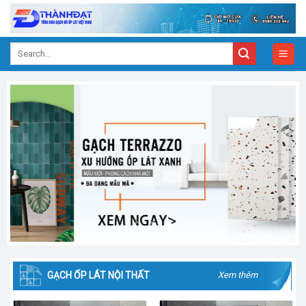
Skip
to
content
Search
for:
GẠCH ỐP LÁT NỘI THẤT
Xem thêm