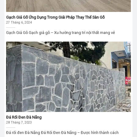
Gạch Giả Gỗ Ứng Dụng Trong Giải Pháp Thay Thế Sàn Gỗ
27 Tháng 6, 2024
Gạch Giả Gỗ Gạch giả gỗ – Xu hướng trang trí nội thất mang vẻ
Đá Rối Đen Đà Nẵng
28 Tháng 7, 2023
Đá rối đen Đà Nẵng Đá Rối Đen Đà Nẵng – Được hình thành cách