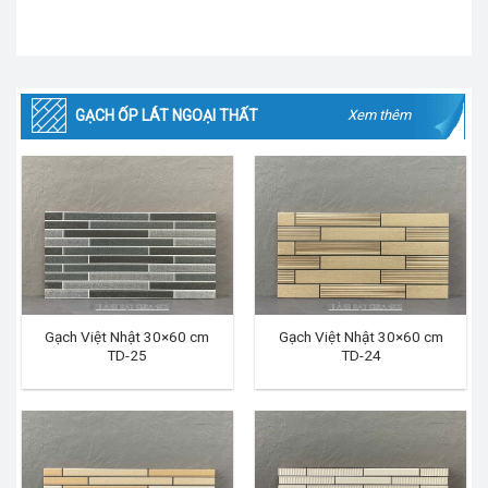
GẠCH ỐP LÁT NGOẠI THẤT
Xem thêm
Gạch Việt Nhật 30×60 cm
Gạch Việt Nhật 30×60 cm
TD-25
TD-24