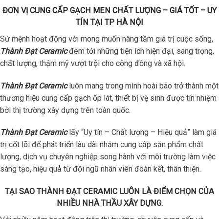
ĐƠN VỊ CUNG CẤP GẠCH MEN CHẤT LƯỢNG – GIÁ TỐT – UY
TÍN TẠI TP HÀ NỘI
Sứ mệnh hoạt động với mong muốn nâng tầm giá trị cuộc sống,
Thành Đạt Ceramic
đem tới những tiện ích hiện đại, sang trọng,
chất lượng, thậm mỹ vượt trội cho cộng đồng và xã hội.
Thành Đạt Ceramic
luôn mang trong mình hoài bão trở thành một
thương hiệu cung cấp gạch ốp lát, thiết bị vệ sinh được tín nhiệm
bởi thị trường xây dựng trên toàn quốc.
Thành Đạt Ceramic
lấy “Uy tín – Chất lượng – Hiệu quả” làm giá
trị cốt lõi để phát triển lâu dài nhằm cung cấp sản phẩm chất
lượng, dịch vụ chuyên nghiệp song hành với môi trường làm việc
sáng tạo, hiệu quả từ đội ngũ nhân viên đoàn kết, thân thiện.
TẠI SAO THÀNH ĐẠT CERAMIC LUÔN LÀ ĐIỂM CHỌN CỦA
NHIỀU NHÀ THẦU XÂY DỰNG.