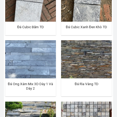
Đá Cubic Băm TD
Đá Cubic Xanh Đen Khò TD
Đá Ong Xám Mix 3D Dày 1 Và
Đá Rìa Vàng TD
Dày 2