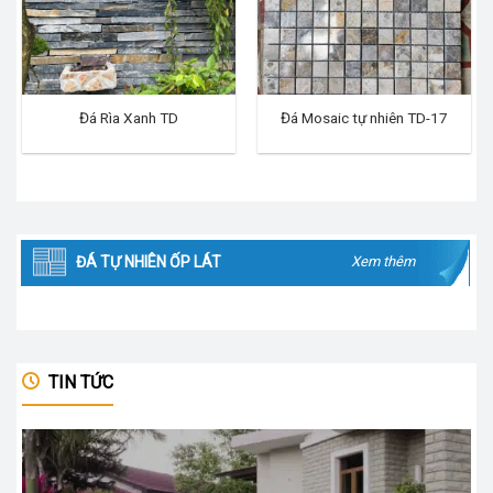
Đá Rìa Xanh TD
Đá Mosaic tự nhiên TD-17
ĐÁ TỰ NHIÊN ỐP LÁT
Xem thêm
TIN TỨC