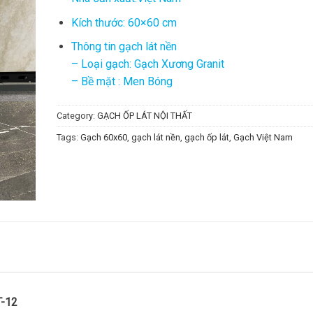
Kích thước: 60×60 cm
Thông tin gạch lát nền
– Loại gạch: Gạch Xương Granit
– Bề mặt : Men Bóng
Category:
GẠCH ỐP LÁT NỘI THẤT
Tags:
Gạch 60x60
,
gạch lát nền
,
gạch ốp lát
,
Gạch Việt Nam
T-12