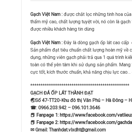
Gạch Việt Nam :
được chắt lọc những tinh hoa của
thẩm mỹ cao, chất lượng tuyệt vời, nó còn là gạch
được nhiều khách hàng tin dùng
Gạch Việt Nam :
Đây là dòng gạch ốp lát cao cấp
Sản phẩm đạt tiêu chuẩn chất lượng hoàn mỹ về 
dụng, những viên gạch phải trả qua 1 quá trình ki
toàn có thể yên tâm khi sử dụng sản phẩm. Mang
cực tốt, kích thước chuẩn, khả năng chịu lực cao
************************************************
GẠCH ĐÁ ỐP LÁT THÀNH ĐẠT
🌏Số 47-TT20-Khu đô thị Văn Phú – Hà Đông – H
☎: 0966.203.942 – 096.101.3646
📕 Fanpage 1: https://www.facebook.com/vatlie
📕 Fanpage 2: https://www.facebook.com/gachda
✉ Gmail: Thanhdat.vlxdht@gmail.com