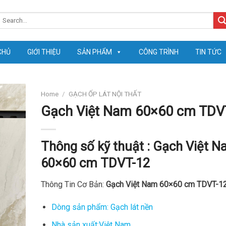
earch
or:
CHỦ
GIỚI THIỆU
SẢN PHẨM
CÔNG TRÌNH
TIN TỨC
Home
/
GẠCH ỐP LÁT NỘI THẤT
Gạch Việt Nam 60×60 cm TDV
Thông số kỹ thuật :
Gạch Việt N
60×60 cm TDVT-12
Thông Tin Cơ Bản:
Gạch Việt Nam 60×60 cm TDVT-1
Dòng sản phẩm: Gạch lát nền
Nhà sản xuất:Việt Nam