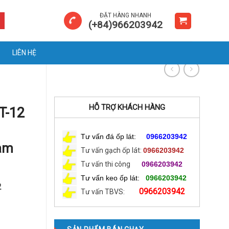
ĐẶT HÀNG NHANH
(+84)966203942
LIÊN HỆ
HỖ TRỢ KHÁCH HÀNG
T-12
Tư vấn đá ốp lát:
0966203942
am
Tư vấn gạch ốp lát:
0966203942
Tư vấn thi công
0966203942
Tư vấn keo ốp lát:
0966203942
2
0966203942
Tư vấn TBVS: