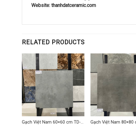
Website: thanhdatceramic.com
RELATED PRODUCTS
cm
Gạch Việt Nam 60×60 cm TD-
Gạch Việt Nam 80×80
VNH 04
TDLQ-05