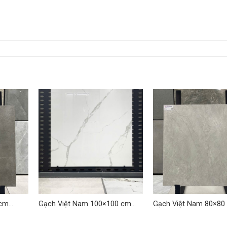
 cm
Gạch Việt Nam 100×100 cm
Gạch Việt Nam 80×80
TD-LQ 01
TDLQ-03