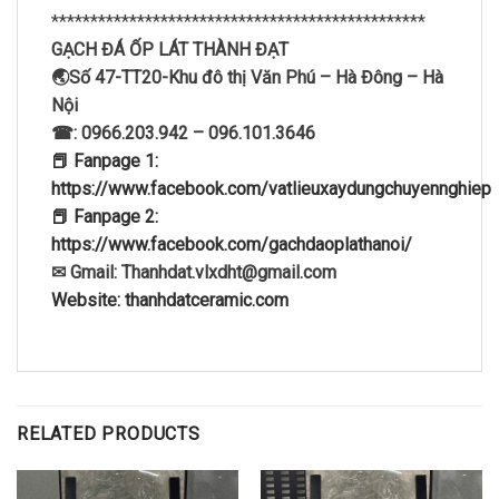
************************************************
GẠCH ĐÁ ỐP LÁT THÀNH ĐẠT
🌏Số 47-TT20-Khu đô thị Văn Phú – Hà Đông – Hà
Nội
☎: 0966.203.942 – 096.101.3646
📕 Fanpage 1:
https://www.facebook.com/vatlieuxaydungchuyennghiep
📕 Fanpage 2:
https://www.facebook.com/gachdaoplathanoi/
✉ Gmail: Thanhdat.vlxdht@gmail.com
Website: thanhdatceramic.com
RELATED PRODUCTS