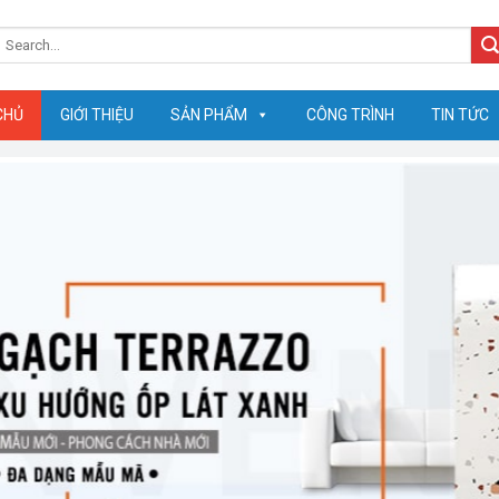
earch
or:
CHỦ
GIỚI THIỆU
SẢN PHẨM
CÔNG TRÌNH
TIN TỨC