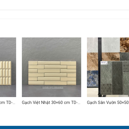
 cm TD-
Gạch Việt Nhật 30×60 cm TD-
Gạch Sân Vườn 50×5
09
01