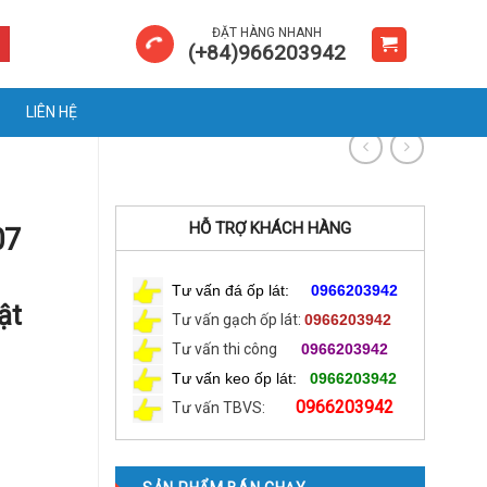
ĐẶT HÀNG NHANH
(+84)966203942
LIÊN HỆ
HỖ TRỢ KHÁCH HÀNG
07
Tư vấn đá ốp lát:
0966203942
ật
Tư vấn gạch ốp lát:
0966203942
Tư vấn thi công
0966203942
Tư vấn keo ốp lát:
0966203942
0966203942
Tư vấn TBVS: