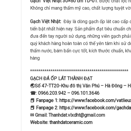
Gạch Việt Nhật 30×60 cm TD-01:
được chắt lọc n
Không chỉ mang thẩm mỹ cao, chất lượng tuyệt vời,
Gạch Việt Nhật:
Đây là dòng gạch ốp lát cao cấp 
tiến bật nhất hiện nay. Sản phẩm đạt tiêu chuẩn 
đưa đến tay người sử dụng, những viên gạch phải t
quý khách hàng hoàn toàn có thể yên tâm khi sử 
thấm nước, bám bẩn cực tốt, kích thước chuẩn, kh
hàng
************************************************
GẠCH ĐÁ ỐP LÁT THÀNH ĐẠT
🌏Số 47-TT20-Khu đô thị Văn Phú – Hà Đông – H
☎: 0966.203.942 – 096.101.3646
📕 Fanpage 1: https://www.facebook.com/vatlie
📕 Fanpage 2: https://www.facebook.com/gachda
✉ Gmail: Thanhdat.vlxdht@gmail.com
Website: thanhdatceramic.com