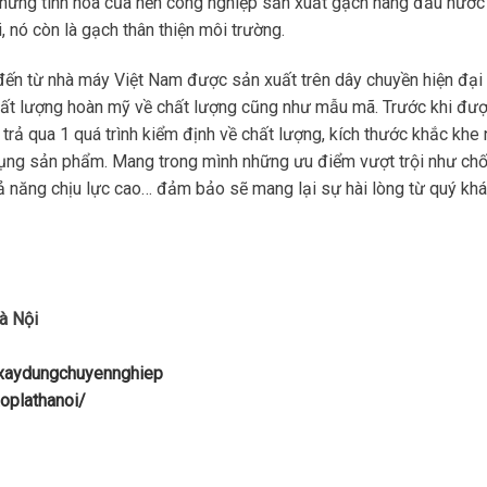
hững tinh hoa của nền công nghiệp sản xuất gạch hàng đầu nước 
 nó còn là gạch thân thiện môi trường.
đến từ nhà máy Việt Nam được sản xuất trên dây chuyền hiện đại 
chất lượng hoàn mỹ về chất lượng cũng như mẫu mã. Trước khi đư
rả qua 1 quá trình kiểm định về chất lượng, kích thước khắc khe
dụng sản phẩm. Mang trong mình những ưu điểm vượt trội như ch
ả năng chịu lực cao… đảm bảo sẽ mang lại sự hài lòng từ quý kh
à Nội
uxaydungchuyennghiep
oplathanoi/