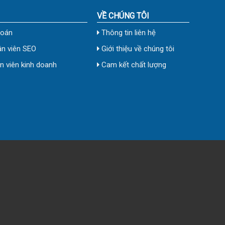
VỀ CHÚNG TÔI
toán
Thông tin liên hệ
n viên SEO
Giới thiệu về chúng tôi
 viên kinh doanh
Cam kết chất lượng