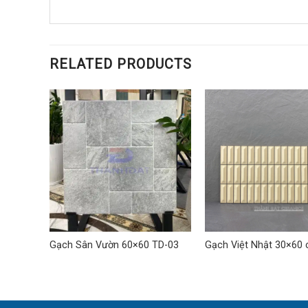
RELATED PRODUCTS
Gạch
Gạch Sân Vườn 60×60 TD-03
Gạch Việt Nhật 30×60
11