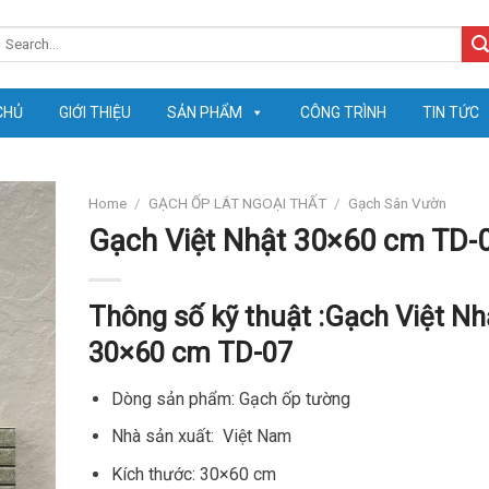
earch
or:
CHỦ
GIỚI THIỆU
SẢN PHẨM
CÔNG TRÌNH
TIN TỨC
Home
/
GẠCH ỐP LÁT NGOẠI THẤT
/
Gạch Sân Vườn
Gạch Việt Nhật 30×60 cm TD-
Thông số kỹ thuật :
Gạch Việt Nh
30×60 cm TD-07
Dòng sản phẩm: Gạch ốp tường
Nhà sản xuất: Việt Nam
Kích thước: 30×60 cm