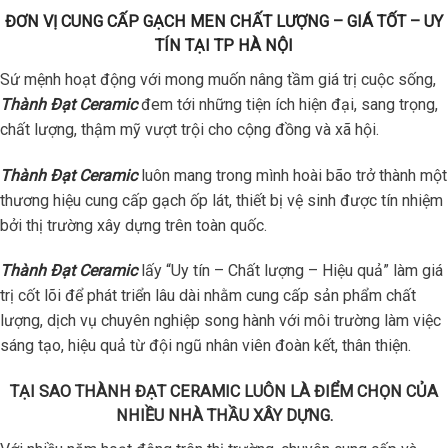
ĐƠN VỊ CUNG CẤP GẠCH MEN CHẤT LƯỢNG – GIÁ TỐT – UY
TÍN TẠI TP HÀ NỘI
Sứ mệnh hoạt động với mong muốn nâng tầm giá trị cuộc sống,
Thành Đạt Ceramic
đem tới những tiện ích hiện đại, sang trọng,
chất lượng, thậm mỹ vượt trội cho cộng đồng và xã hội.
Thành Đạt Ceramic
luôn mang trong mình hoài bão trở thành một
thương hiệu cung cấp gạch ốp lát, thiết bị vệ sinh được tín nhiệm
bởi thị trường xây dựng trên toàn quốc.
Thành Đạt Ceramic
lấy “Uy tín – Chất lượng – Hiệu quả” làm giá
trị cốt lõi để phát triển lâu dài nhằm cung cấp sản phẩm chất
lượng, dịch vụ chuyên nghiệp song hành với môi trường làm việc
sáng tạo, hiệu quả từ đội ngũ nhân viên đoàn kết, thân thiện.
TẠI SAO THÀNH ĐẠT CERAMIC LUÔN LÀ ĐIỂM CHỌN CỦA
NHIỀU NHÀ THẦU XÂY DỰNG.