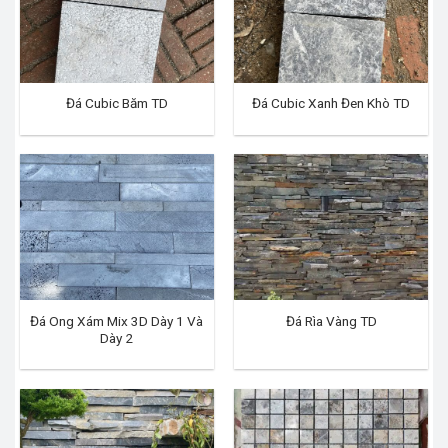
Đá Cubic Băm TD
Đá Cubic Xanh Đen Khò TD
Đá Ong Xám Mix 3D Dày 1 Và
Đá Rìa Vàng TD
Dày 2