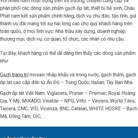
Với nhiều năm hoạt động trên thị trường, chuyên cung cấp và
phân phối các dòng sản phẩm gạch ốp lát, thiết bị bệ sinh, Châu
Phát cam kết sản phẩm chính hãng, dịch vụ chu đáo, tận tình, giá
thành ưu đãi mang tới sự hài lòng cao cho quý khách hàng trên
toàn quốc, ở mọi lĩnh vực: Nhà thầu xây dựng, doanh nghiệp,
thương mại, dịch vụ, cơ quan, tổ chức, các nhân có nhu cầu…
Tại đây, khách hàng có thể dễ dàng tìm thấy các dòng sản phẩm
như:
Gạch trang trí
mosaic nhập khẩu và trong nước, gạch thảm, gạch
ốp lát cao cấp đến từ Ấn Độ – Trung Quốc, Italian, Tây Ban Nha
Gạch ốp lát
Việt Nam: Viglacera, Primer – Premier, Royal Hoàng
Gia, Ý Mỹ, MIKADO, Vinatile – NPG, Vitto – Vincera, World Tiles,
Taicera, CMC, VID, Vicenza, BNC, Catalan, WHITE HOSRE – Bạch
Mã, Đồng Tâm, DIC, …