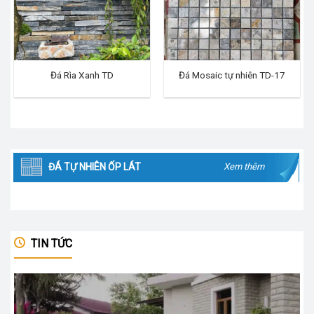
Đá Rìa Xanh TD
Đá Mosaic tự nhiên TD-17
ĐÁ TỰ NHIÊN ỐP LÁT
Xem thêm
TIN TỨC