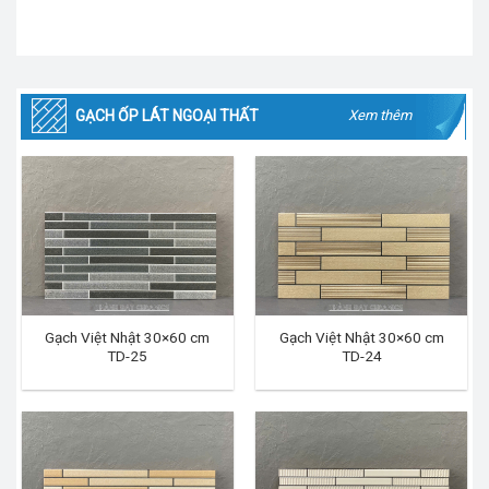
GẠCH ỐP LÁT NGOẠI THẤT
Xem thêm
Gạch Việt Nhật 30×60 cm
Gạch Việt Nhật 30×60 cm
TD-25
TD-24