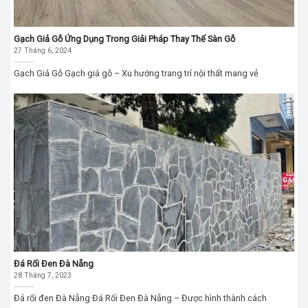
Gạch Giả Gỗ Ứng Dụng Trong Giải Pháp Thay Thế Sàn Gỗ
27 Tháng 6, 2024
Gạch Giả Gỗ Gạch giả gỗ – Xu hướng trang trí nội thất mang vẻ
Đá Rối Đen Đà Nẵng
28 Tháng 7, 2023
Đá rối đen Đà Nẵng Đá Rối Đen Đà Nẵng – Được hình thành cách