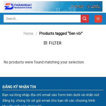
Skip
to
content
Search
for:
Home
/
Products tagged “Sen vòi”
FILTER
No products were found matching your selection.
ĐĂNG KÝ NHẬN TIN
Bạn vui lòng nhập địa chỉ email vào form bên dưới và nhấn nút
đăng ký, chúng tôi sẽ gửi email cho bạn về các chương trình