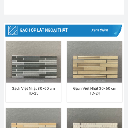
GẠCH ỐP LÁT NGOẠI THẤT
Xem thêm
Gạch Việt Nhật 30×60 cm
Gạch Việt Nhật 30×60 cm
TD-25
TD-24