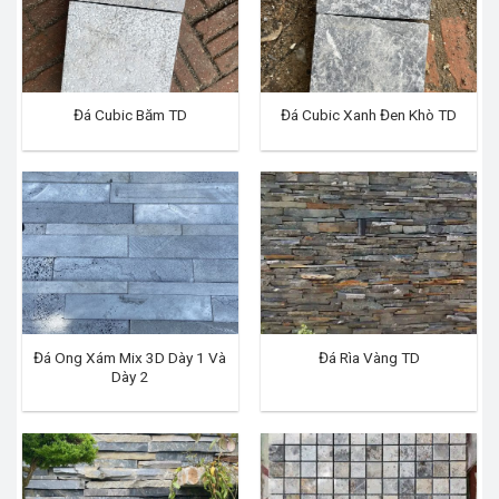
Đá Cubic Băm TD
Đá Cubic Xanh Đen Khò TD
Đá Ong Xám Mix 3D Dày 1 Và
Đá Rìa Vàng TD
Dày 2