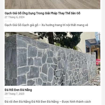
Gạch Giả Gỗ Ứng Dụng Trong Giải Pháp Thay Thế Sàn Gỗ
27 Tháng 6, 2024
Gạch Giả Gỗ Gạch giả gỗ – Xu hướng trang trí nội thất mang vẻ
Đá Rối Đen Đà Nẵng
28 Tháng 7, 2023
Đá rối đen Đà Nẵng Đá Rối Đen Đà Nẵng – Được hình thành cách