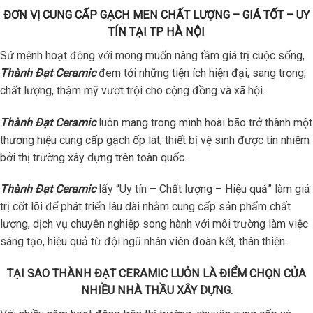
ĐƠN VỊ CUNG CẤP GẠCH MEN CHẤT LƯỢNG – GIÁ TỐT – UY
TÍN TẠI TP HÀ NỘI
Sứ mệnh hoạt động với mong muốn nâng tầm giá trị cuộc sống,
Thành Đạt Ceramic
đem tới những tiện ích hiện đại, sang trọng,
chất lượng, thậm mỹ vượt trội cho cộng đồng và xã hội.
Thành Đạt Ceramic
luôn mang trong mình hoài bão trở thành một
thương hiệu cung cấp gạch ốp lát, thiết bị vệ sinh được tín nhiệm
bởi thị trường xây dựng trên toàn quốc.
Thành Đạt Ceramic
lấy “Uy tín – Chất lượng – Hiệu quả” làm giá
trị cốt lõi để phát triển lâu dài nhằm cung cấp sản phẩm chất
lượng, dịch vụ chuyên nghiệp song hành với môi trường làm việc
sáng tạo, hiệu quả từ đội ngũ nhân viên đoàn kết, thân thiện.
TẠI SAO THÀNH ĐẠT CERAMIC LUÔN LÀ ĐIỂM CHỌN CỦA
NHIỀU NHÀ THẦU XÂY DỰNG.