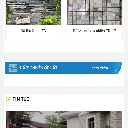
Đá Rìa Xanh TD
Đá Mosaic tự nhiên TD-17
ĐÁ TỰ NHIÊN ỐP LÁT
Xem thêm
TIN TỨC