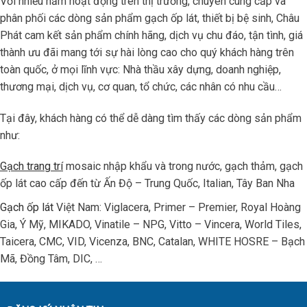
Với nhiều năm hoạt động trên thị trường, chuyên cung cấp và
phân phối các dòng sản phẩm gạch ốp lát, thiết bị bệ sinh, Châu
Phát cam kết sản phẩm chính hãng, dịch vụ chu đáo, tận tình, giá
thành ưu đãi mang tới sự hài lòng cao cho quý khách hàng trên
toàn quốc, ở mọi lĩnh vực: Nhà thầu xây dựng, doanh nghiệp,
thương mại, dịch vụ, cơ quan, tổ chức, các nhân có nhu cầu…
Tại đây, khách hàng có thể dễ dàng tìm thấy các dòng sản phẩm
như:
Gạch trang trí
mosaic nhập khẩu và trong nước, gạch thảm, gạch
ốp lát cao cấp đến từ Ấn Độ – Trung Quốc, Italian, Tây Ban Nha
Gạch ốp lát
Việt Nam: Viglacera, Primer – Premier, Royal Hoàng
Gia, Ý Mỹ, MIKADO, Vinatile – NPG, Vitto – Vincera, World Tiles,
Taicera, CMC, VID, Vicenza, BNC, Catalan, WHITE HOSRE – Bạch
Mã, Đồng Tâm, DIC, …