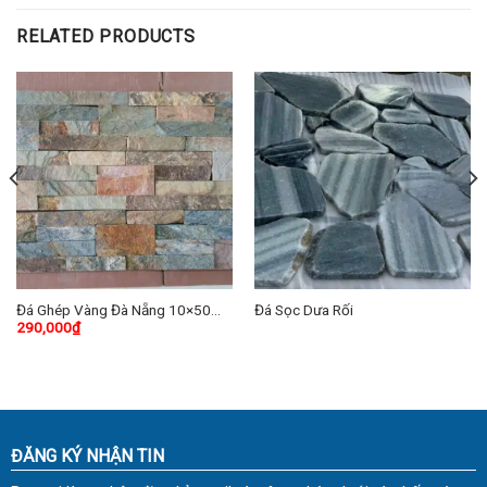
RELATED PRODUCTS
Đá Ghép Vàng Đà Nẵng 10×50
Đá Sọc Dưa Rối
290,000
₫
cm
ĐĂNG KÝ NHẬN TIN