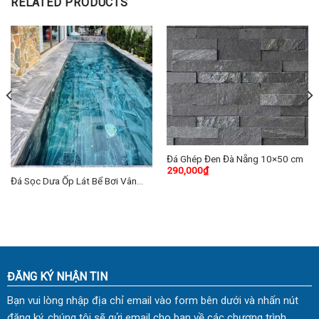
RELATED PRODUCTS
Đá Ghép Đen Đà Nẵng 10×50 cm
290,000
₫
Đá Sọc Dưa Ốp Lát Bể Bơi Vân
Đậm
ĐĂNG KÝ NHẬN TIN
Bạn vui lòng nhập địa chỉ email vào form bên dưới và nhấn nút
đăng ký, chúng tôi sẽ gửi email cho bạn về các chương trình