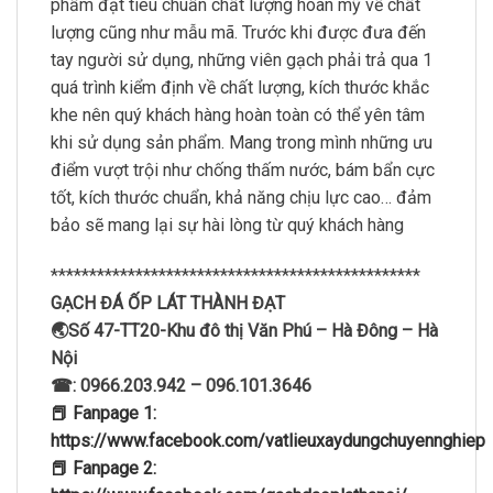
phẩm đạt tiêu chuẩn chất lượng hoàn mỹ về chất
lượng cũng như mẫu mã. Trước khi được đưa đến
tay người sử dụng, những viên gạch phải trả qua 1
quá trình kiểm định về chất lượng, kích thước khắc
khe nên quý khách hàng hoàn toàn có thể yên tâm
khi sử dụng sản phẩm. Mang trong mình những ưu
điểm vượt trội như chống thấm nước, bám bẩn cực
tốt, kích thước chuẩn, khả năng chịu lực cao… đảm
bảo sẽ mang lại sự hài lòng từ quý khách hàng
************************************************
GẠCH ĐÁ ỐP LÁT THÀNH ĐẠT
🌏Số 47-TT20-Khu đô thị Văn Phú – Hà Đông – Hà
Nội
☎: 0966.203.942 – 096.101.3646
📕 Fanpage 1:
https://www.facebook.com/vatlieuxaydungchuyennghiep
📕 Fanpage 2: