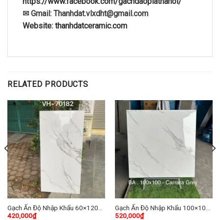
https://www.facebook.com/gachdaoplathanoi/
✉ Gmail: Thanhdat.vlxdht@gmail.com
Website: thanhdatceramic.com
RELATED PRODUCTS
Gạch Ấn Độ Nhập Khẩu 60×120
Gạch Ấn Độ Nhập Khẩu 100×100
420,000
₫
520,000
₫
(cm) TDVH-03
(cm) TDBA-01