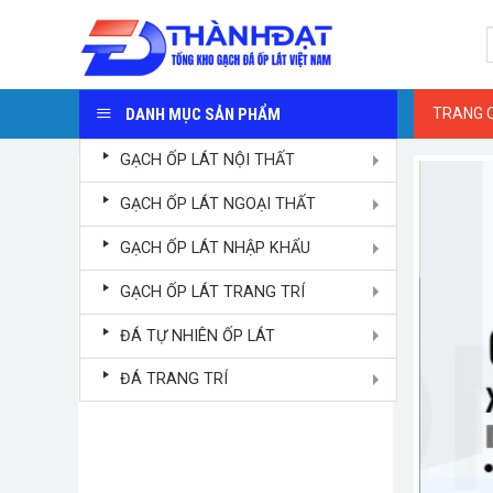
Skip
S
to
f
content
DANH MỤC SẢN PHẨM
TRANG 
GẠCH ỐP LÁT NỘI THẤT
GẠCH ỐP LÁT NGOẠI THẤT
GẠCH ỐP LÁT NHẬP KHẨU
GẠCH ỐP LÁT TRANG TRÍ
ĐÁ TỰ NHIÊN ỐP LÁT
ĐÁ TRANG TRÍ