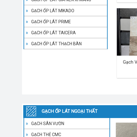
GẠCH ỐP LÁT MIKADO
GẠCH ỐP LÁT PRIME
GẠCH ỐP LÁT TAICERA
GẠCH ỐP LÁT THẠCH BÀN
Gạch V
GẠCH ỐP LÁT NGOẠI THẤT
GẠCH SÂN VƯỜN
GẠCH THẺ CMC