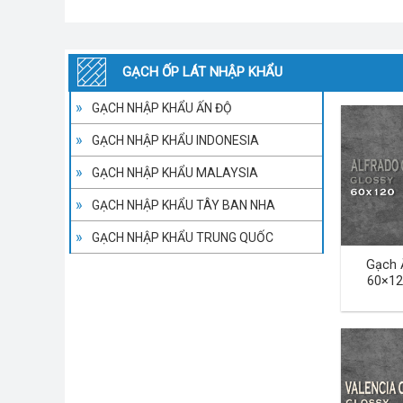
GẠCH ỐP LÁT NHẬP KHẨU
GẠCH NHẬP KHẨU ẤN ĐỘ
GẠCH NHẬP KHẨU INDONESIA
GẠCH NHẬP KHẨU MALAYSIA
GẠCH NHẬP KHẨU TÂY BAN NHA
GẠCH NHẬP KHẨU TRUNG QUỐC
Gạch 
60×12