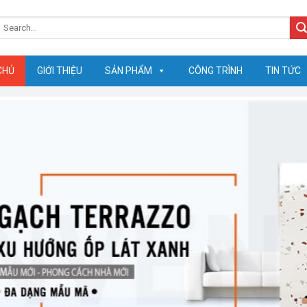
earch
or:
CHỦ
GIỚI THIỆU
SẢN PHẨM
CÔNG TRÌNH
TIN TỨC