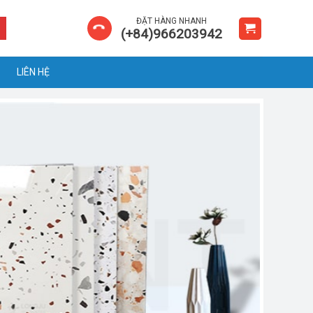
ĐẶT HÀNG NHANH
(+84)966203942
LIÊN HỆ