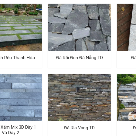
nh Rêu Thanh Hóa
Đá Rối Đen Đà Nẵng TD
Đá
 Xám Mix 3D Dày 1
Đá Rìa Vàng TD
Đ
Và Dày 2