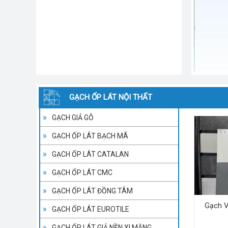
GẠCH ỐP LÁT NỘI THẤT
GẠCH GIẢ GỖ
GẠCH ỐP LÁT BẠCH MÃ
GẠCH ỐP LÁT CATALAN
GẠCH ỐP LÁT CMC
GẠCH ỐP LÁT ĐỒNG TÂM
Gạch V
GẠCH ỐP LÁT EUROTILE
GẠCH ỐP LÁT GIẢ NỀN XI MĂNG