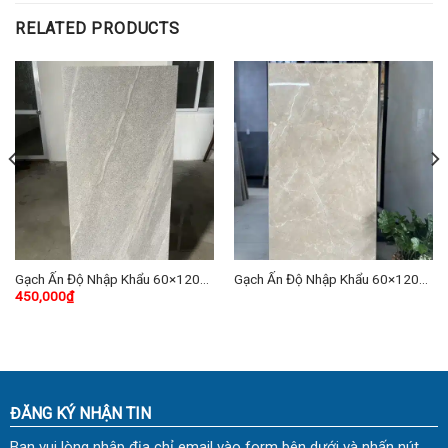
RELATED PRODUCTS
Gạch Ấn Độ Nhập Khẩu 60×120
Gạch Ấn Độ Nhập Khẩu 60×120
450,000
₫
(cm) TDSCK-07
(cm) TDHP-04
ĐĂNG KÝ NHẬN TIN
Bạn vui lòng nhập địa chỉ email vào form bên dưới và nhấn nút