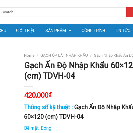
earch
or:
CHỦ
GIỚI THIỆU
SẢN PHẨM
CÔNG TRÌNH
TIN TỨC
Home
/
GẠCH ỐP LÁT NHẬP KHẨU
/
Gạch Nhập Khẩu Ấn Đ
Gạch Ấn Độ Nhập Khẩu 60×12
(cm) TDVH-04
420,000
₫
Thông số kỹ thuật :
Gạch Ấn Độ Nhập Khẩ
60×120 (cm) TDVH-04
Bề mặt: Bóng