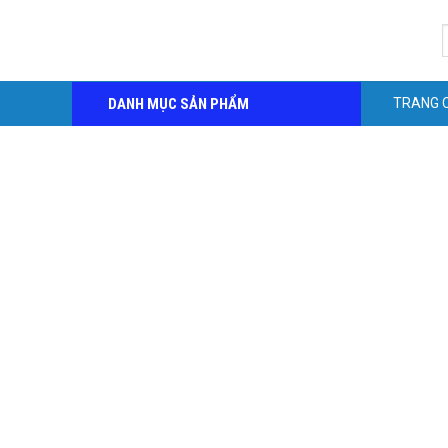
Skip
S
to
f
content
DANH MỤC SẢN PHẨM
TRANG 