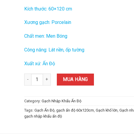
Kích thước: 60×120 cm
Xương gạch: Porcelain
Chất men: Men Bóng
Công năng: Lát nền, ốp tường
Xuất xứ: Ấn Độ
Gạch Ấn Độ Nhập Khẩu 60x120 (cm) TDVH-04 quantity
MUA HÀNG
Category:
Gạch Nhập Khẩu Ấn Độ
Tags:
Gạch Ấn Độ
,
gạch ấn độ 60x120cm
,
Gạch khổ lớn
,
Gạch nh
gạch nhập khẩu ấn độ