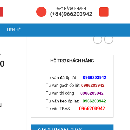
ĐẶT HÀNG NHANH
(+84)966203942
LIÊN HỆ
ộ
HỖ TRỢ KHÁCH HÀNG
0
Tư vấn đá ốp lát:
0966203942
Tư vấn gạch ốp lát:
0966203942
Tư vấn thi công
0966203942
Tư vấn keo ốp lát:
0966203942
u
0966203942
Tư vấn TBVS: