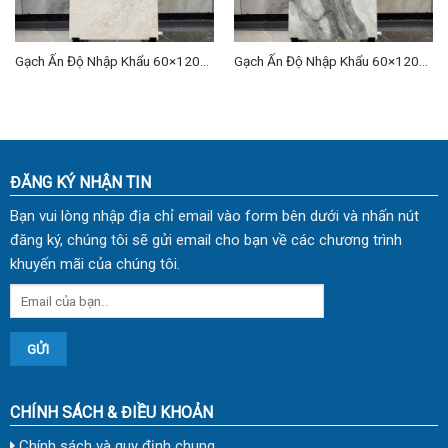
Gạch Ấn Độ Nhập Khẩu 60×120
Gạch Ấn Độ Nhập Khẩu 60×120
(cm) TDVH-14
(cm) TDVH-03
ĐĂNG KÝ NHẬN TIN
Bạn vui lòng nhập địa chỉ email vào form bên dưới và nhấn nút
đăng ký, chúng tôi sẽ gửi email cho bạn về các chương trình
khuyến mãi của chúng tôi.
CHÍNH SÁCH & ĐIỀU KHOẢN
Chính sách và quy định chung