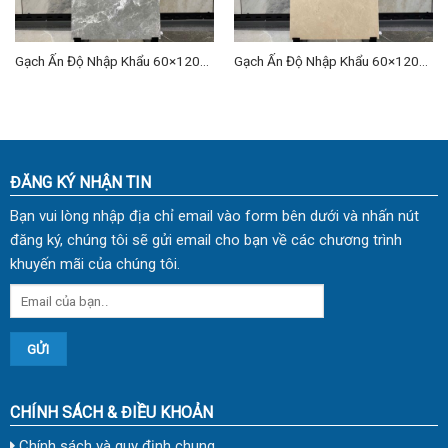
Gạch Ấn Độ Nhập Khẩu 60×120
Gạch Ấn Độ Nhập Khẩu 60×120
(cm) TDVH-09
(cm) TDVH-13
ĐĂNG KÝ NHẬN TIN
Bạn vui lòng nhập địa chỉ email vào form bên dưới và nhấn nút
đăng ký, chúng tôi sẽ gửi email cho bạn về các chương trình
khuyến mãi của chúng tôi.
CHÍNH SÁCH & ĐIỀU KHOẢN
Chính sách và quy định chung