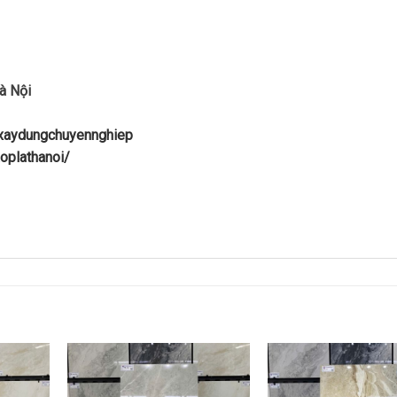
à Nội
uxaydungchuyennghiep
oplathanoi/