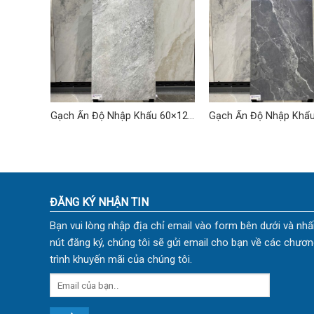
 60×120
Gạch Ấn Độ Nhập Khẩu 60×120
Gạch Ấn Độ Nhập Khẩ
(cm) TDVH-18
(cm) TDVH-08
ĐĂNG KÝ NHẬN TIN
Bạn vui lòng nhập địa chỉ email vào form bên dưới và nhấ
nút đăng ký, chúng tôi sẽ gửi email cho bạn về các chươn
trình khuyến mãi của chúng tôi.