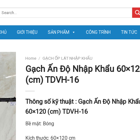
earch
or:
CHỦ
GIỚI THIỆU
SẢN PHẨM
CÔNG TRÌNH
TIN TỨC
Home
/
GẠCH ỐP LÁT NHẬP KHẨU
Gạch Ấn Độ Nhập Khẩu 60×12
(cm) TDVH-16
Thông số kỹ thuật :
Gạch Ấn Độ Nhập Khẩ
60×120 (cm) TDVH-16
Bề mặt: Bóng
Kích thước: 60×120 cm