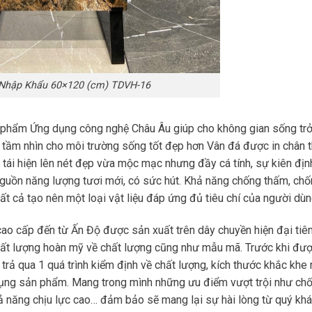
Nhập Khẩu 60×120 (cm) TDVH-16
 phẩm Ứng dụng công nghệ Châu Âu giúp cho không gian sống tr
 tầm nhìn cho môi trường sống tốt đẹp hơn Vân đá được in chân t
 tái hiện lên nét đẹp vừa mộc mạc nhưng đầy cá tính, sự kiên địn
guồn năng lượng tươi mới, có sức hút. Khả năng chống thấm, ch
Tất cả tạo nên một loại vật liệu đáp ứng đủ tiêu chí của người dù
cao cấp đến từ Ấn Độ được sản xuất trên dây chuyền hiện đại tiê
chất lượng hoàn mỹ về chất lượng cũng như mẫu mã. Trước khi đư
rả qua 1 quá trình kiểm định về chất lượng, kích thước khắc khe
dụng sản phẩm. Mang trong mình những ưu điểm vượt trội như ch
ả năng chịu lực cao… đảm bảo sẽ mang lại sự hài lòng từ quý kh