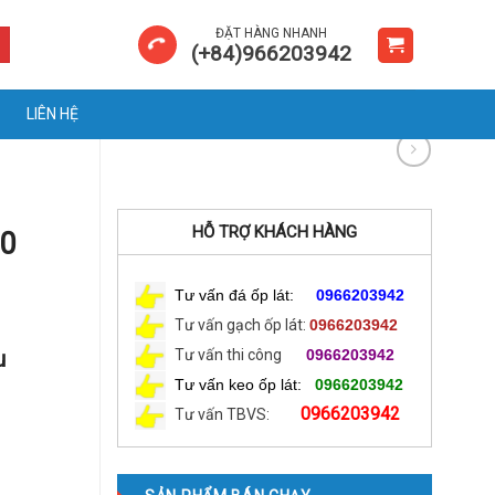
ĐẶT HÀNG NHANH
(+84)966203942
LIÊN HỆ
HỖ TRỢ KHÁCH HÀNG
0
Tư vấn đá ốp lát:
0966203942
Tư vấn gạch ốp lát:
0966203942
u
Tư vấn thi công
0966203942
Tư vấn keo ốp lát:
0966203942
0966203942
Tư vấn TBVS: