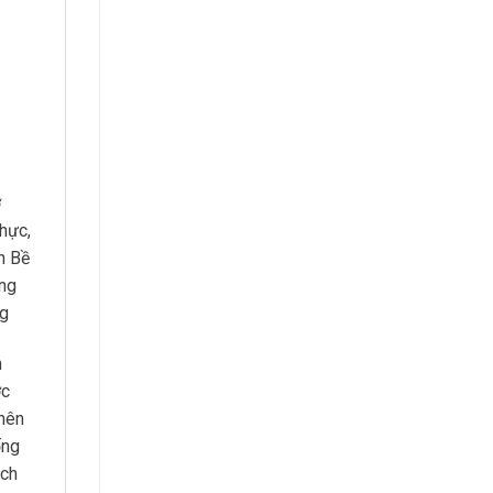
ở
hực,
h Bề
ống
ng
n
ợc
 nên
ống
ách