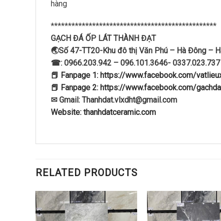
hàng
************************************************
GẠCH ĐÁ ỐP LÁT THÀNH ĐẠT
🌏Số 47-TT20-Khu đô thị Văn Phú – Hà Đông – H
☎: 0966.203.942 – 096.101.3646- 0337.023.737
📕 Fanpage 1: https://www.facebook.com/vatlie
📕 Fanpage 2: https://www.facebook.com/gachda
✉ Gmail: Thanhdat.vlxdht@gmail.com
Website: thanhdatceramic.com
RELATED PRODUCTS