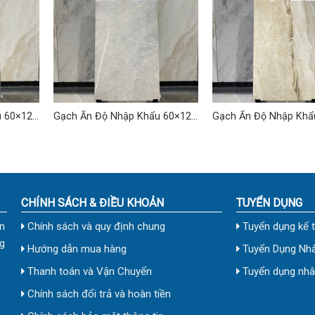
u 60×120
Gạch Ấn Độ Nhập Khẩu 60×120
Gạch Ấn Độ Nhập Khẩ
(cm) TDVH-10
(cm) TDVH-01
CHÍNH SÁCH & ĐIỀU KHOẢN
TUYỂN DỤNG
n
Chính sách và quy định chung
Tuyển dụng kế 
g
Hướng dẫn mua hàng
Tuyển Dụng Nhâ
Thanh toán và Vận Chuyển
Tuyển dụng nhân
Chính sách đổi trả và hoàn tiền