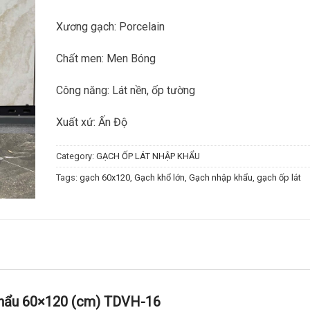
Xương gạch: Porcelain
Chất men: Men Bóng
Công năng: Lát nền, ốp tường
Xuất xứ: Ấn Độ
Category:
GẠCH ỐP LÁT NHẬP KHẨU
Tags:
gạch 60x120
,
Gạch khổ lớn
,
Gạch nhập khẩu
,
gạch ốp lát
hẩu 60×120 (cm) TDVH-16