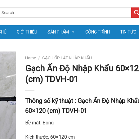
earch
or:
CHỦ
GIỚI THIỆU
SẢN PHẨM
CÔNG TRÌNH
TIN TỨC
Home
/
GẠCH ỐP LÁT NHẬP KHẨU
Gạch Ấn Độ Nhập Khẩu 60×12
(cm) TDVH-01
Thông số kỹ thuật :
Gạch Ấn Độ Nhập Khẩ
60×120 (cm) TDVH-01
Bề mặt: Bóng
Kích thước: 60×120 cm