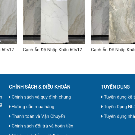
u 60×120
Gạch Ấn Độ Nhập Khẩu 60×120
Gạch Ấn Độ Nhập Khẩ
(cm) TDVH-02
(cm) TDVH-12
CHÍNH SÁCH & ĐIỀU KHOẢN
TUYỂN DỤNG
n
Chính sách và quy định chung
Tuyển dụng kế 
g
Hướng dẫn mua hàng
Tuyển Dụng Nhâ
Thanh toán và Vận Chuyển
Tuyển dụng nhân
Chính sách đổi trả và hoàn tiền