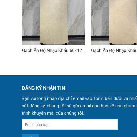
 60×120
Gạch Ấn Độ Nhập Khẩu 60×120
Gạch Ấn Độ Nhập Khẩ
(cm) TDVH-02
(cm) TDVH-13
ĐĂNG KÝ NHẬN TIN
Bạn vui lòng nhập địa chỉ email vào form bên dưới và nhấ
nút đăng ký, chúng tôi sẽ gửi email cho bạn về các chươn
trình khuyến mãi của chúng tôi.