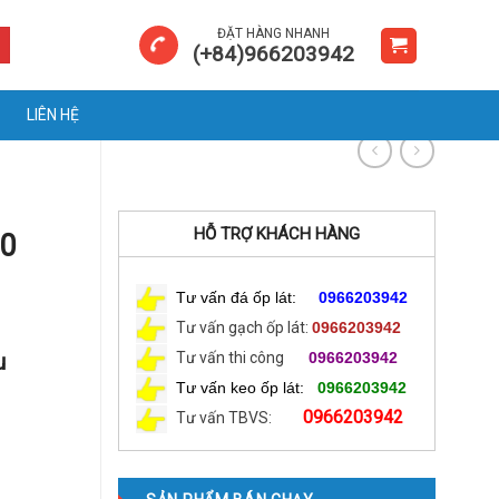
ĐẶT HÀNG NHANH
(+84)966203942
LIÊN HỆ
HỖ TRỢ KHÁCH HÀNG
0
Tư vấn đá ốp lát:
0966203942
Tư vấn gạch ốp lát:
0966203942
u
Tư vấn thi công
0966203942
Tư vấn keo ốp lát:
0966203942
0966203942
Tư vấn TBVS: