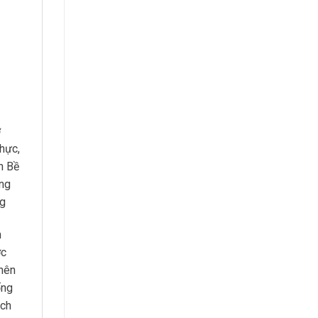
ở
hực,
h Bề
ống
ng
n
ợc
 nên
ống
ách