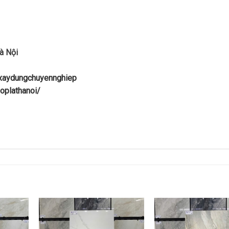
à Nội
uxaydungchuyennghiep
oplathanoi/