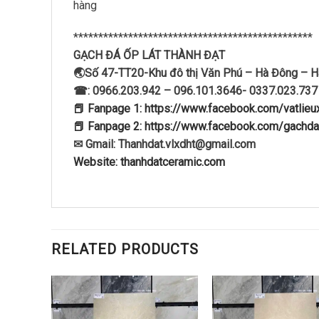
hàng
************************************************
GẠCH ĐÁ ỐP LÁT THÀNH ĐẠT
🌏Số 47-TT20-Khu đô thị Văn Phú – Hà Đông – H
☎: 0966.203.942 – 096.101.3646- 0337.023.737
📕 Fanpage 1: https://www.facebook.com/vatlie
📕 Fanpage 2: https://www.facebook.com/gachda
✉ Gmail: Thanhdat.vlxdht@gmail.com
Website: thanhdatceramic.com
RELATED PRODUCTS