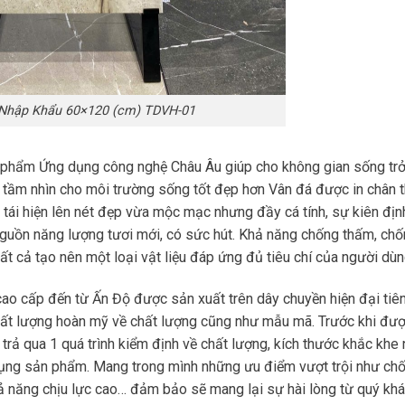
Nhập Khẩu 60×120 (cm) TDVH-01
 phẩm Ứng dụng công nghệ Châu Âu giúp cho không gian sống tr
 tầm nhìn cho môi trường sống tốt đẹp hơn Vân đá được in chân t
 tái hiện lên nét đẹp vừa mộc mạc nhưng đầy cá tính, sự kiên địn
guồn năng lượng tươi mới, có sức hút. Khả năng chống thấm, ch
Tất cả tạo nên một loại vật liệu đáp ứng đủ tiêu chí của người dù
cao cấp đến từ Ấn Độ được sản xuất trên dây chuyền hiện đại tiê
chất lượng hoàn mỹ về chất lượng cũng như mẫu mã. Trước khi đư
rả qua 1 quá trình kiểm định về chất lượng, kích thước khắc khe
dụng sản phẩm. Mang trong mình những ưu điểm vượt trội như ch
ả năng chịu lực cao… đảm bảo sẽ mang lại sự hài lòng từ quý kh