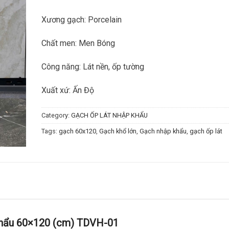
Xương gạch: Porcelain
Chất men: Men Bóng
Công năng: Lát nền, ốp tường
Xuất xứ: Ấn Độ
Category:
GẠCH ỐP LÁT NHẬP KHẨU
Tags:
gạch 60x120
,
Gạch khổ lớn
,
Gạch nhập khẩu
,
gạch ốp lát
hẩu 60×120 (cm) TDVH-01