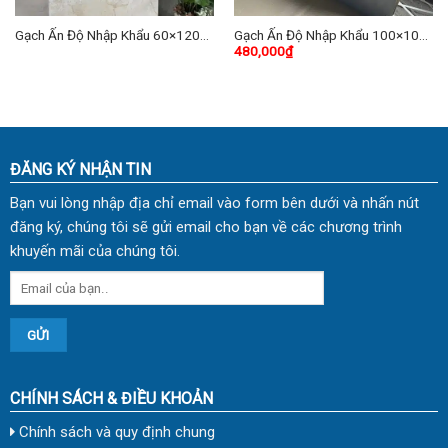
Gạch Ấn Độ Nhập Khẩu 60×120
Gạch Ấn Độ Nhập Khẩu 100×100
480,000
₫
(cm) TDHP-03
(cm) TDVH-02
ĐĂNG KÝ NHẬN TIN
Bạn vui lòng nhập địa chỉ email vào form bên dưới và nhấn nút
đăng ký, chúng tôi sẽ gửi email cho bạn về các chương trình
khuyến mãi của chúng tôi.
CHÍNH SÁCH & ĐIỀU KHOẢN
Chính sách và quy định chung