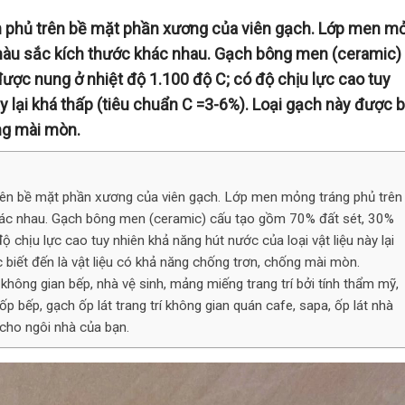
n phủ trên bề mặt phần xương của viên gạch. Lớp men m
 màu sắc kích thước khác nhau. Gạch bông men (ceramic)
ược nung ở nhiệt độ 1.100 độ C; có độ chịu lực cao tuy
y lại khá thấp (tiêu chuẩn C =3-6%). Loại gạch này được b
ống mài mòn.
rên bề mặt phần xương của viên gạch. Lớp men mỏng tráng phủ trên
hác nhau. Gạch bông men (ceramic) cấu tạo gồm 70% đất sét, 30%
 chịu lực cao tuy nhiên khả năng hút nước của loại vật liệu này lại
 biết đến là vật liệu có khả năng chống trơn, chống mài mòn.
ông gian bếp, nhà vệ sinh, mảng miếng trang trí bởi tính thẩm mỹ,
ốp bếp, gạch ốp lát trang trí không gian quán cafe, sapa, ốp lát nhà
 cho ngôi nhà của bạn.