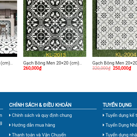
-22%
 (cm)
Gạch Bông Men 20×20 (cm)
Gạch Bông Men 20×20
260,000
₫
320,000
₫
250,000
₫
TDKL-2013
TDKL-2004
CHÍNH SÁCH & ĐIỀU KHOẢN
TUYỂN DỤNG
n
Chính sách và quy định chung
Tuyển dụng kế 
g
Hướng dẫn mua hàng
Tuyển Dụng Nhâ
Thanh toán và Vận Chuyển
Tuyển dụng nhân