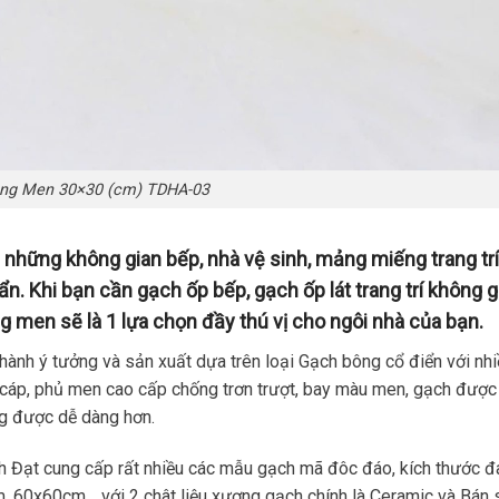
ng Men 30×30 (cm) TDHA-03
những không gian bếp, nhà vệ sinh, mảng miếng trang trí
ẩn. Khi bạn cần gạch ốp bếp, gạch ốp lát trang trí không g
ng men sẽ là 1 lựa chọn đầy thú vị cho ngôi nhà của bạn.
thành ý tưởng và sản xuất dựa trên loại Gạch bông cổ điển với nh
cáp, phủ men cao cấp chống trơn trượt, bay màu men, gạch được
ng được dễ dàng hơn.
 Đạt cung cấp rất nhiều các mẫu gạch mã đôc đáo, kích thước đ
60x60cm… với 2 chât liệu xương gạch chính là Ceramic và Bán 