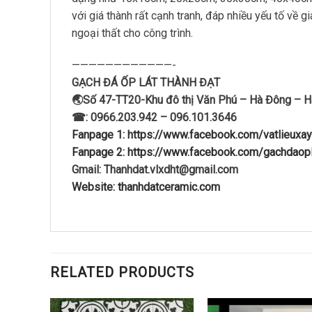
với giá thành rất cạnh tranh, đáp nhiều yếu tố về g
ngoại thất cho công trình.
————————————-
GẠCH ĐÁ ỐP LÁT THÀNH ĐẠT
🌏Số 47-TT20-Khu đô thị Văn Phú – Hà Đông – H
☎: 0966.203.942 – 096.101.3646
Fanpage 1: https://www.facebook.com/vatlieuxa
Fanpage 2: https://www.facebook.com/gachdaopl
Gmail: Thanhdat.vlxdht@gmail.com
Website: thanhdatceramic.com
RELATED PRODUCTS