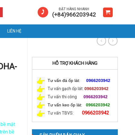
ĐẶT HÀNG NHANH
(+84)966203942
LIÊN HỆ
HỖ TRỢ KHÁCH HÀNG
DHA-
Tư vấn đá ốp lát:
0966203942
Tư vấn gạch ốp lát:
0966203942
Tư vấn thi công
0966203942
Tư vấn keo ốp lát:
0966203942
0966203942
Tư vấn TBVS:
 bề mặt
trên bề