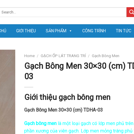
earch
or:
CHỦ
GIỚI THIỆU
SẢN PHẨM
CÔNG TRÌNH
TIN TỨC
Home
/
GẠCH ỐP LÁT TRANG TRÍ
/
Gạch Bông Men
Gạch Bông Men 30×30 (cm) T
03
Giới thiệu gạch bông men
Gạch Bông Men 30×30 (cm) TDHA-03
Gạch bông men
là một loại gạch có lớp men phủ trên
phần xương của viên gạch. Lớp men mỏng tráng phủ 