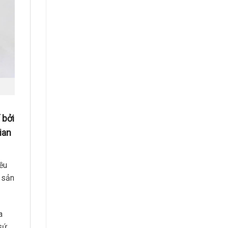
 bởi
ian
iều
 sản
a
sứ