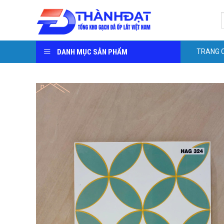
Skip
S
to
f
content
DANH MỤC SẢN PHẨM
TRANG 