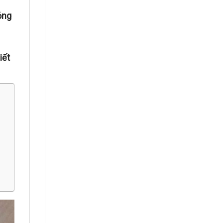
ỏng
iết