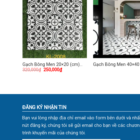
-22%
(cm)
Gạch Bông Men 20×20 (cm)
Gạch Bông Men 40×40
320,000
₫
250,000
₫
TDKL-2008
TDKG-06
ĐĂNG KÝ NHẬN TIN
Bạn vui lòng nhập địa chỉ email vào form bên dưới và nhấ
nút đăng ký, chúng tôi sẽ gửi email cho bạn về các chươn
trình khuyến mãi của chúng tôi.