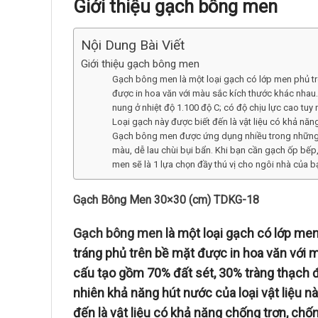
Giới thiệu gạch bông men
Nội Dung Bài Viết
Giới thiệu gạch bông men
Gạch bông men là một loại gạch có lớp men phủ t
được in hoa văn với màu sắc kích thước khác nha
nung ở nhiệt độ 1.100 độ C; có độ chịu lực cao tuy 
Loại gạch này được biết đến là vật liệu có khả nă
Gạch bông men được ứng dụng nhiều trong những kh
màu, dễ lau chùi bụi bẩn. Khi bạn cần gạch ốp bếp,
men sẽ là 1 lựa chọn đầy thú vị cho ngôi nhà của b
Gạch Bông Men 30×30 (cm) TDKG-18
Gạch bông men
là một loại gạch có lớp me
tráng phủ trên bề mặt được in hoa văn với
cấu tạo gồm 70% đất sét, 30% tràng thạch đ
nhiên khả năng hút nước của loại vật liệu nà
đến là vật liệu có khả năng chống trơn, ch