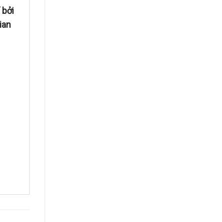
 bởi
ian