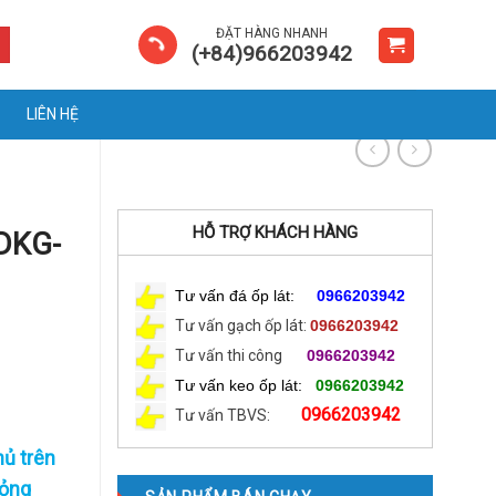
ĐẶT HÀNG NHANH
(+84)966203942
LIÊN HỆ
HỖ TRỢ KHÁCH HÀNG
DKG-
Tư vấn đá ốp lát:
0966203942
Tư vấn gạch ốp lát:
0966203942
Tư vấn thi công
0966203942
Tư vấn keo ốp lát:
0966203942
0966203942
Tư vấn TBVS:
hủ trên
mỏng