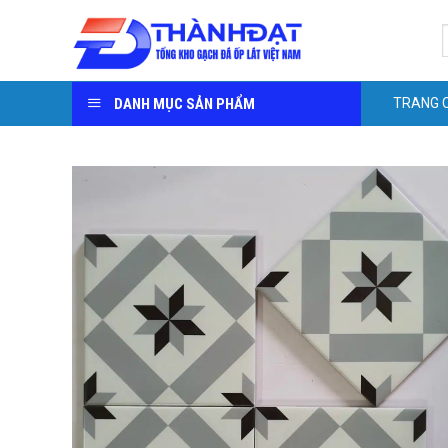
Skip
S
to
f
content
DANH MỤC SẢN PHẨM
TRANG 