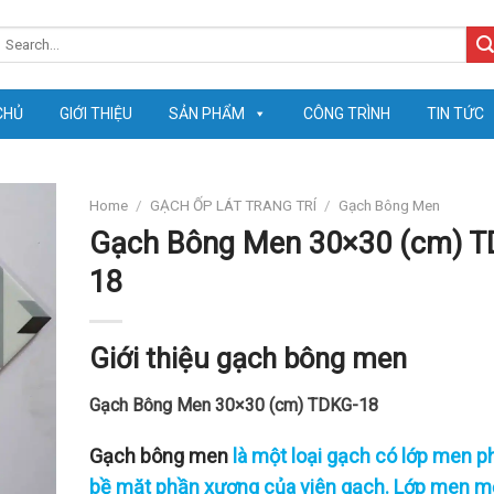
earch
or:
CHỦ
GIỚI THIỆU
SẢN PHẨM
CÔNG TRÌNH
TIN TỨC
Home
/
GẠCH ỐP LÁT TRANG TRÍ
/
Gạch Bông Men
Gạch Bông Men 30×30 (cm) T
18
Giới thiệu gạch bông men
Gạch Bông Men 30×30 (cm) TDKG-18
Gạch bông men
là một loại gạch có lớp men p
bề mặt phần xương của viên gạch. Lớp men 