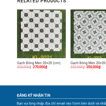
RELATED PRODUCTS
-16%
-22%
(cm)
Gạch Bông Men 20×20 (cm)
Gạch Bông Men 20×20
320,000
₫
270,000
₫
320,000
₫
250,000
₫
TDKL-2021
TDKL-2005
ĐĂNG KÝ NHẬN TIN
Bạn vui lòng nhập địa chỉ email vào form bên dưới và nhấ