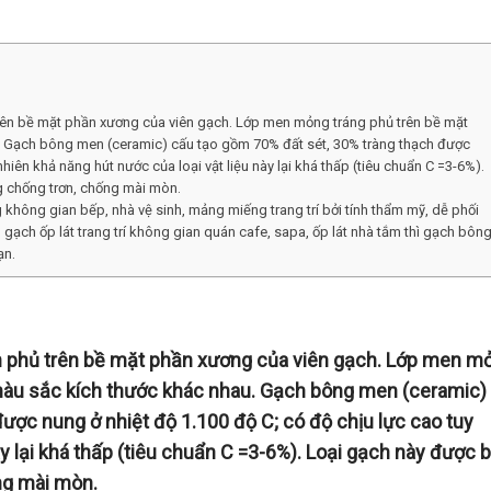
rên bề mặt phần xương của viên gạch. Lớp men mỏng tráng phủ trên bề mặt
u. Gạch bông men (ceramic) cấu tạo gồm 70% đất sét, 30% tràng thạch được
nhiên khả năng hút nước của loại vật liệu này lại khá thấp (tiêu chuẩn C =3-6%).
ng chống trơn, chống mài mòn.
ông gian bếp, nhà vệ sinh, mảng miếng trang trí bởi tính thẩm mỹ, dễ phối
 gạch ốp lát trang trí không gian quán cafe, sapa, ốp lát nhà tắm thì gạch bôn
ạn.
n phủ trên bề mặt phần xương của viên gạch. Lớp men m
 màu sắc kích thước khác nhau. Gạch bông men (ceramic)
ược nung ở nhiệt độ 1.100 độ C; có độ chịu lực cao tuy
y lại khá thấp (tiêu chuẩn C =3-6%). Loại gạch này được b
ống mài mòn.