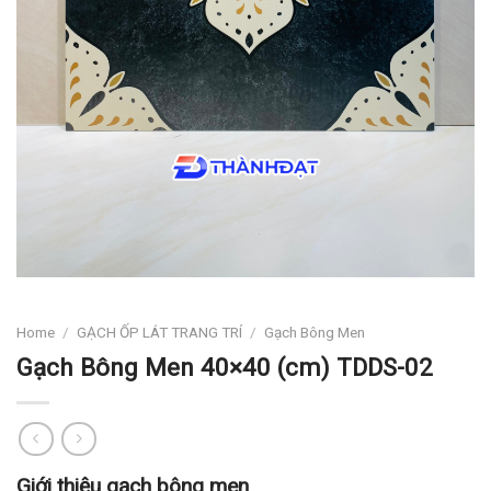
Home
/
GẠCH ỐP LÁT TRANG TRÍ
/
Gạch Bông Men
Gạch Bông Men 40×40 (cm) TDDS-02
Giới thiệu gạch bông men