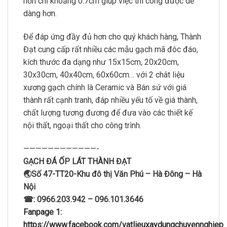
hơn chỉ khoảng 0.7cm giúp việc thi công được dễ
dàng hơn.
Để đáp ứng đầy đủ hơn cho quý khách hàng, Thành
Đạt cung cấp rất nhiều các mẫu gạch mã đôc đáo,
kích thước đa dạng như 15x15cm, 20x20cm,
30x30cm, 40x40cm, 60x60cm… với 2 chât liệu
xương gạch chính là Ceramic và Bán sứ với giá
thành rất cạnh tranh, đáp nhiều yếu tố về giá thành,
chất lượng tương đương để đưa vào các thiết kế
nội thất, ngoại thất cho công trình.
————————————-
GẠCH ĐÁ ỐP LÁT THÀNH ĐẠT
🌏Số 47-TT20-Khu đô thị Văn Phú – Hà Đông – Hà
Nội
☎: 0966.203.942 – 096.101.3646
Fanpage 1:
https://www.facebook.com/vatlieuxaydungchuyennghiep