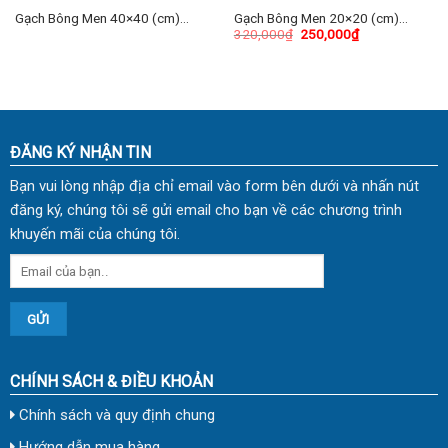
Gạch Bông Men 40×40 (cm)
Gạch Bông Men 20×20 (cm)
320,000
₫
250,000
₫
TDKG-07
TDKL-2003
ĐĂNG KÝ NHẬN TIN
Bạn vui lòng nhập địa chỉ email vào form bên dưới và nhấn nút
đăng ký, chúng tôi sẽ gửi email cho bạn về các chương trình
khuyến mãi của chúng tôi.
CHÍNH SÁCH & ĐIỀU KHOẢN
Chính sách và quy định chung
Hướng dẫn mua hàng