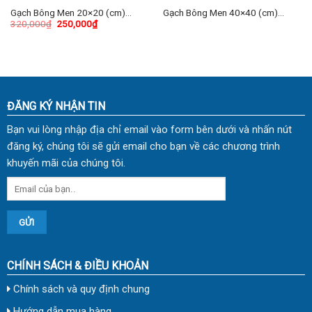
Gạch Bông Men 20×20 (cm)
Gạch Bông Men 40×40 (cm)
320,000
₫
250,000
₫
TDKL-2007
TDKG-04
ĐĂNG KÝ NHẬN TIN
Bạn vui lòng nhập địa chỉ email vào form bên dưới và nhấn nút
đăng ký, chúng tôi sẽ gửi email cho bạn về các chương trình
khuyến mãi của chúng tôi.
CHÍNH SÁCH & ĐIỀU KHOẢN
Chính sách và quy định chung
Hướng dẫn mua hàng