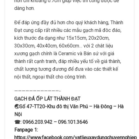
hơn chỉ khoảng 0.7cm giúp việc thi công được dễ
dàng hơn.
Để đáp ứng đầy đủ hơn cho quý khách hàng, Thành
Đạt cung cấp rất nhiều các mẫu gạch mã đôc đáo,
kích thước đa dạng như 15x15cm, 20x20cm,
30x30cm, 40x40cm, 60x60cm… với 2 chât liệu
xương gạch chính là Ceramic và Bán sứ với giá
thành rất cạnh tranh, đáp nhiều yếu tố về giá thành,
chất lượng tương đương để đưa vào các thiết kế
nội thất, ngoại thất cho công trình.
————————————-
GẠCH ĐÁ ỐP LÁT THÀNH ĐẠT
🌏Số 47-TT20-Khu đô thị Văn Phú – Hà Đông – Hà
Nội
☎: 0966.203.942 – 096.101.3646
Fanpage 1:
https://www.facebook.com/vatlieuxaydungchuyennghiep