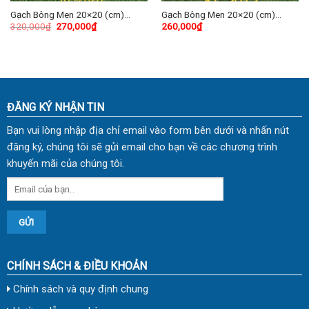
Gạch Bông Men 20×20 (cm)
Gạch Bông Men 20×20 (cm)
320,000
₫
270,000
₫
260,000
₫
TDKL-2020
TDKL-2012
ĐĂNG KÝ NHẬN TIN
Bạn vui lòng nhập địa chỉ email vào form bên dưới và nhấn nút
đăng ký, chúng tôi sẽ gửi email cho bạn về các chương trình
khuyến mãi của chúng tôi.
CHÍNH SÁCH & ĐIỀU KHOẢN
Chính sách và quy định chung