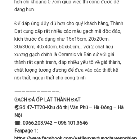
hơn chỉ khoảng 0.7cm giúp việc thi công được dễ
dàng hơn.
Để đáp ứng đầy đủ hơn cho quý khách hàng, Thành
Đạt cung cấp rất nhiều các mẫu gạch mã đôc đáo,
kích thước đa dạng như 15x15cm, 20x20cm,
30x30cm, 40x40cm, 60x60cm… với 2 chât liệu
xương gạch chính là Ceramic và Bán sứ với giá
thành rất cạnh tranh, đáp nhiều yếu tố về giá thành,
chất lượng tương đương để đưa vào các thiết kế
nội thất, ngoại thất cho công trình.
————————————-
GẠCH ĐÁ ỐP LÁT THÀNH ĐẠT
🌏Số 47-TT20-Khu đô thị Văn Phú – Hà Đông – Hà
Nội
☎: 0966.203.942 – 096.101.3646
Fanpage 1:
https://www.facebook.com/vatlieuxaydungchuyennghiep