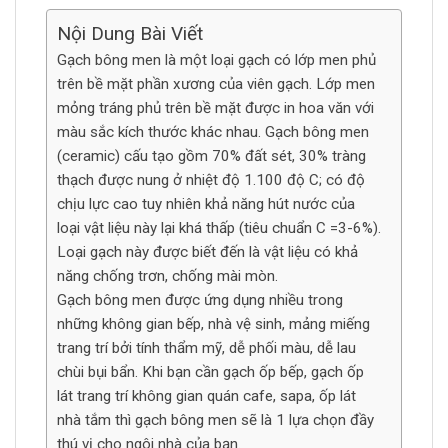
Nội Dung Bài Viết
Gạch bông men là một loại gạch có lớp men phủ
trên bề mặt phần xương của viên gạch. Lớp men
mỏng tráng phủ trên bề mặt được in hoa văn với
màu sắc kích thước khác nhau. Gạch bông men
(ceramic) cấu tạo gồm 70% đất sét, 30% tràng
thạch được nung ở nhiệt độ 1.100 độ C; có độ
chịu lực cao tuy nhiên khả năng hút nước của
loại vật liệu này lại khá thấp (tiêu chuẩn C =3-6%).
Loại gạch này được biết đến là vật liệu có khả
năng chống trơn, chống mài mòn.
Gạch bông men được ứng dụng nhiều trong
những không gian bếp, nhà vệ sinh, mảng miếng
trang trí bởi tính thẩm mỹ, dễ phối màu, dễ lau
chùi bụi bẩn. Khi bạn cần gạch ốp bếp, gạch ốp
lát trang trí không gian quán cafe, sapa, ốp lát
nhà tắm thì gạch bông men sẽ là 1 lựa chọn đầy
thú vị cho ngôi nhà của bạn.