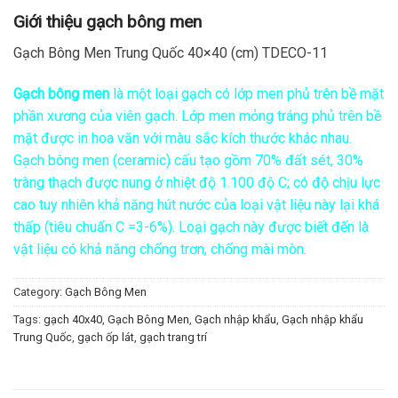
Giới thiệu gạch bông men
Gạch Bông Men Trung Quốc 40×40 (cm) TDECO-11
Gạch bông men
là một loại gạch có lớp men phủ trên bề mặt
phần xương của viên gạch. Lớp men mỏng tráng phủ trên bề
mặt được in hoa văn với màu sắc kích thước khác nhau.
Gạch bông men (ceramic) cấu tạo gồm 70% đất sét, 30%
tràng thạch được nung ở nhiệt độ 1.100 độ C; có độ chịu lực
cao tuy nhiên khả năng hút nước của loại vật liệu này lại khá
thấp (tiêu chuẩn C =3-6%). Loại gạch này được biết đến là
vật liệu có khả năng chống trơn, chống mài mòn.
Category:
Gạch Bông Men
Tags:
gạch 40x40
,
Gạch Bông Men
,
Gạch nhập khẩu
,
Gạch nhập khẩu
Trung Quốc
,
gạch ốp lát
,
gạch trang trí