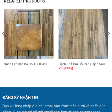
RELATED PRODUCTS
Gạch Lát Nền Da Bò TDHH-02
Gạch Thẻ Giả Gỗ Cao Cấp 15×90
250,000
₫
(cm) TDVH-03
ĐĂNG KÝ NHẬN TIN
Bạn vui lòng nhập địa chỉ email vào form bên dưới và nhấn nút
đăng ký, chúng tôi sẽ gửi email cho bạn về các chương trình