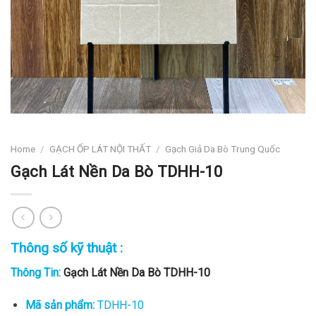
Home
/
GẠCH ỐP LÁT NỘI THẤT
/
Gạch Giả Da Bò Trung Quốc
Gạch Lát Nền Da Bò TDHH-10
Thông số kỹ thuật :
Thông Tin:
Gạch Lát Nền Da Bò TDHH-10
Mã sản phẩm:
TDHH-10