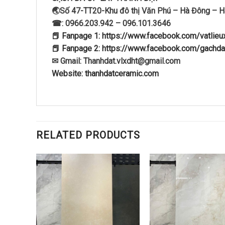
🌏Số 47-TT20-Khu đô thị Văn Phú – Hà Đông – H
☎: 0966.203.942 – 096.101.3646
📕 Fanpage 1: https://www.facebook.com/vatlie
📕 Fanpage 2: https://www.facebook.com/gachda
✉ Gmail: Thanhdat.vlxdht@gmail.com
Website: thanhdatceramic.com
RELATED PRODUCTS