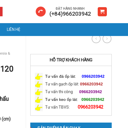
ĐẶT HÀNG NHANH
(+84)966203942
LIÊN HỆ
esia &
HỖ TRỢ KHÁCH HÀNG
×120
Tư vấn đá ốp lát:
0966203942
Tư vấn gạch ốp lát:
0966203942
Tư vấn thi công
0966203942
Khẩu
Tư vấn keo ốp lát:
0966203942
0966203942
Tư vấn TBVS:
 (cm)