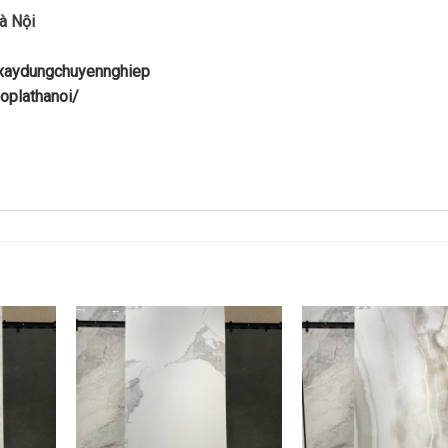
à Nội
uxaydungchuyennghiep
oplathanoi/