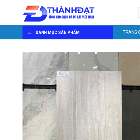
Skip
S
to
f
content
DANH MỤC SẢN PHẨM
TRANG 