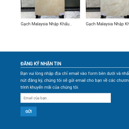
hẩu
Gạch Malaysia Nhập Khẩu
Gạch Malaysia Nhập K
60×120 (cm) TD-17
60×120 (cm) TD-01
ĐĂNG KÝ NHẬN TIN
Bạn vui lòng nhập địa chỉ email vào form bên dưới và nhấ
nút đăng ký, chúng tôi sẽ gửi email cho bạn về các chươn
trình khuyến mãi của chúng tôi.