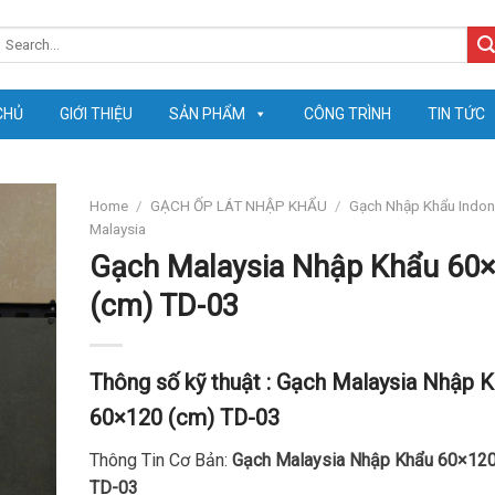
earch
or:
CHỦ
GIỚI THIỆU
SẢN PHẨM
CÔNG TRÌNH
TIN TỨC
Home
/
GẠCH ỐP LÁT NHẬP KHẨU
/
Gạch Nhập Khẩu Indon
Malaysia
Gạch Malaysia Nhập Khẩu 60
(cm) TD-03
Thông số kỹ thuật :
Gạch Malaysia Nhập 
60×120 (cm) TD-03
Thông Tin Cơ Bản:
Gạch Malaysia Nhập Khẩu 60×120
TD-03