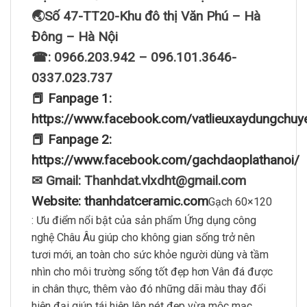
🌏Số 47-TT20-Khu đô thị Văn Phú – Hà
Đông – Hà Nội
☎: 0966.203.942 – 096.101.3646-
0337.023.737
📕 Fanpage 1:
https://www.facebook.com/vatlieuxaydungchuy
📕 Fanpage 2:
https://www.facebook.com/gachdaoplathanoi/
✉ Gmail: Thanhdat.vlxdht@gmail.com
Website: thanhdatceramic.com
Gạch 60×120
: Ưu điểm nổi bật của sản phẩm Ứng dụng công
nghệ Châu Âu giúp cho không gian sống trở nên
tươi mới, an toàn cho sức khỏe người dùng và tầm
nhìn cho môi trường sống tốt đẹp hơn Vân đá được
in chân thực, thêm vào đó những dãi màu thay đổi
hiện đại giúp tái hiện lên nét đẹp vừa mộc mạc