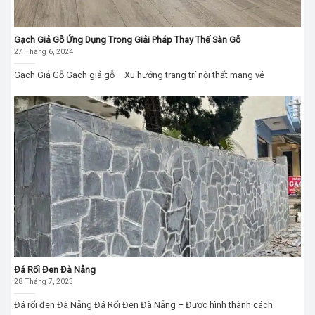
Gạch Giả Gỗ Ứng Dụng Trong Giải Pháp Thay Thế Sàn Gỗ
27 Tháng 6, 2024
Gạch Giả Gỗ Gạch giả gỗ – Xu hướng trang trí nội thất mang vẻ
Đá Rối Đen Đà Nẵng
28 Tháng 7, 2023
Đá rối đen Đà Nẵng Đá Rối Đen Đà Nẵng – Được hình thành cách