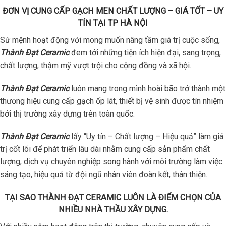
ĐƠN VỊ CUNG CẤP GẠCH MEN CHẤT LƯỢNG – GIÁ TỐT – UY
TÍN TẠI TP HÀ NỘI
Sứ mệnh hoạt động với mong muốn nâng tầm giá trị cuộc sống,
Thành Đạt Ceramic
đem tới những tiện ích hiện đại, sang trọng,
chất lượng, thậm mỹ vượt trội cho cộng đồng và xã hội.
Thành Đạt Ceramic
luôn mang trong mình hoài bão trở thành một
thương hiệu cung cấp gạch ốp lát, thiết bị vệ sinh được tín nhiệm
bởi thị trường xây dựng trên toàn quốc.
Thành Đạt Ceramic
lấy “Uy tín – Chất lượng – Hiệu quả” làm giá
trị cốt lõi để phát triển lâu dài nhằm cung cấp sản phẩm chất
lượng, dịch vụ chuyên nghiệp song hành với môi trường làm việc
sáng tạo, hiệu quả từ đội ngũ nhân viên đoàn kết, thân thiện.
TẠI SAO THÀNH ĐẠT CERAMIC LUÔN LÀ ĐIỂM CHỌN CỦA
NHIỀU NHÀ THẦU XÂY DỰNG.