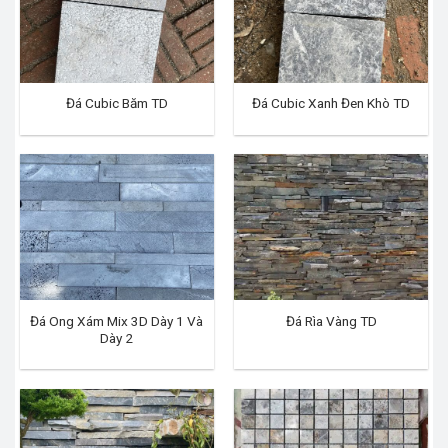
Đá Cubic Băm TD
Đá Cubic Xanh Đen Khò TD
Đá Ong Xám Mix 3D Dày 1 Và
Đá Rìa Vàng TD
Dày 2