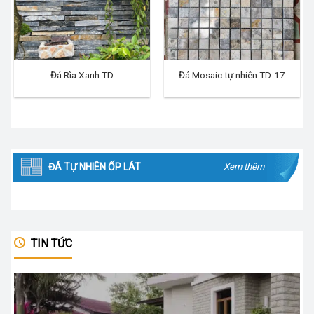
Đá Rìa Xanh TD
Đá Mosaic tự nhiên TD-17
ĐÁ TỰ NHIÊN ỐP LÁT
Xem thêm
TIN TỨC