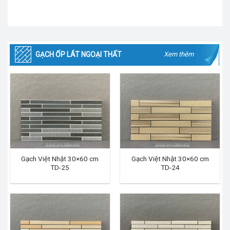
GẠCH ỐP LÁT NGOẠI THẤT
Xem thêm
Gạch Việt Nhật 30×60 cm
Gạch Việt Nhật 30×60 cm
TD-25
TD-24