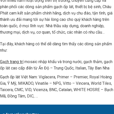
Với nhiều năm hoạt động trên thị trường, chuyên cung cấp và
phân phối các dòng sản phẩm gạch ốp lát, thiết bị bệ sinh, Châu
Phát cam kết sản phẩm chính hãng, dịch vụ chu đáo, tận tình, giá
thành ưu đãi mang tới sự hài lòng cao cho quý khách hàng trên
toàn quốc, ở mọi lĩnh vực: Nhà thầu xây dựng, doanh nghiệp,
thương mại, dịch vụ, cơ quan, tổ chức, các nhân có nhu cầu…
Tại đây, khách hàng có thể dễ dàng tìm thấy các dòng sản phẩm
như:
Gạch trang trí
mosaic nhập khẩu và trong nước, gạch thảm, gạch
ốp lát cao cấp đến từ Ấn Độ – Trung Quốc, Italian, Tây Ban Nha
Gạch ốp lát
Việt Nam: Viglacera, Primer – Premier, Royal Hoàng
Gia, Ý Mỹ, MIKADO, Vinatile – NPG, Vitto – Vincera, World Tiles,
Taicera, CMC, VID, Vicenza, BNC, Catalan, WHITE HOSRE – Bạch
Mã, Đồng Tâm, DIC, …