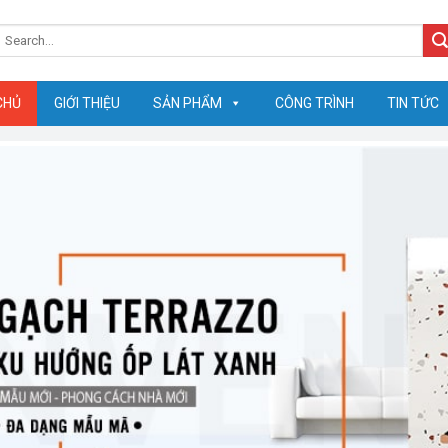
earch
or:
CHỦ
GIỚI THIỆU
SẢN PHẨM
CÔNG TRÌNH
TIN TỨC