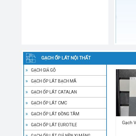
GẠCH ỐP LÁT NỘI THẤT
GẠCH GIẢ GỖ
GẠCH ỐP LÁT BẠCH MÃ
GẠCH ỐP LÁT CATALAN
GẠCH ỐP LÁT CMC
GẠCH ỐP LÁT ĐỒNG TÂM
Gạch V
GẠCH ỐP LÁT EUROTILE
GẠCH ỐP LÁT GIẢ NỀN XI MĂNG