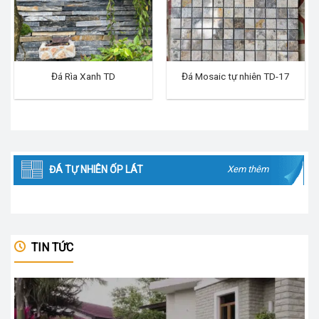
Đá Rìa Xanh TD
Đá Mosaic tự nhiên TD-17
ĐÁ TỰ NHIÊN ỐP LÁT
Xem thêm
TIN TỨC