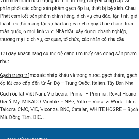
Với nhiều năm hoạt động trên thị trường, chuyên cung cấp và
phân phối các dòng sản phẩm gạch ốp lát, thiết bị bệ sinh, Châu
Phát cam kết sản phẩm chính hãng, dịch vụ chu đáo, tận tình, giá
thành ưu đãi mang tới sự hài lòng cao cho quý khách hàng trên
toàn quốc, ở mọi lĩnh vực: Nhà thầu xây dựng, doanh nghiệp,
thương mại, dịch vụ, cơ quan, tổ chức, các nhân có nhu cầu…
Tại đây, khách hàng có thể dễ dàng tìm thấy các dòng sản phẩm
như:
Gạch trang trí
mosaic nhập khẩu và trong nước, gạch thảm, gạch
ốp lát cao cấp đến từ Ấn Độ – Trung Quốc, Italian, Tây Ban Nha
Gạch ốp lát
Việt Nam: Viglacera, Primer – Premier, Royal Hoàng
Gia, Ý Mỹ, MIKADO, Vinatile – NPG, Vitto – Vincera, World Tiles,
Taicera, CMC, VID, Vicenza, BNC, Catalan, WHITE HOSRE – Bạch
Mã, Đồng Tâm, DIC, …