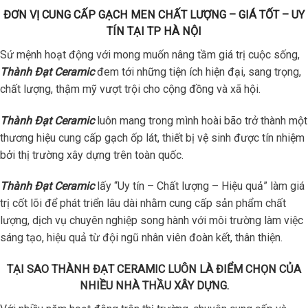
ĐƠN VỊ CUNG CẤP GẠCH MEN CHẤT LƯỢNG – GIÁ TỐT – UY
TÍN TẠI TP HÀ NỘI
Sứ mệnh hoạt động với mong muốn nâng tầm giá trị cuộc sống,
Thành Đạt Ceramic
đem tới những tiện ích hiện đại, sang trọng,
chất lượng, thậm mỹ vượt trội cho cộng đồng và xã hội.
Thành Đạt Ceramic
luôn mang trong mình hoài bão trở thành một
thương hiệu cung cấp gạch ốp lát, thiết bị vệ sinh được tín nhiệm
bởi thị trường xây dựng trên toàn quốc.
Thành Đạt Ceramic
lấy “Uy tín – Chất lượng – Hiệu quả” làm giá
trị cốt lõi để phát triển lâu dài nhằm cung cấp sản phẩm chất
lượng, dịch vụ chuyên nghiệp song hành với môi trường làm việc
sáng tạo, hiệu quả từ đội ngũ nhân viên đoàn kết, thân thiện.
TẠI SAO THÀNH ĐẠT CERAMIC LUÔN LÀ ĐIỂM CHỌN CỦA
NHIỀU NHÀ THẦU XÂY DỰNG.