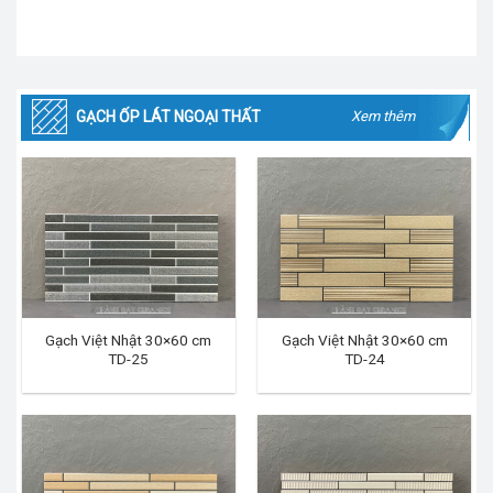
GẠCH ỐP LÁT NGOẠI THẤT
Xem thêm
Gạch Việt Nhật 30×60 cm
Gạch Việt Nhật 30×60 cm
TD-25
TD-24