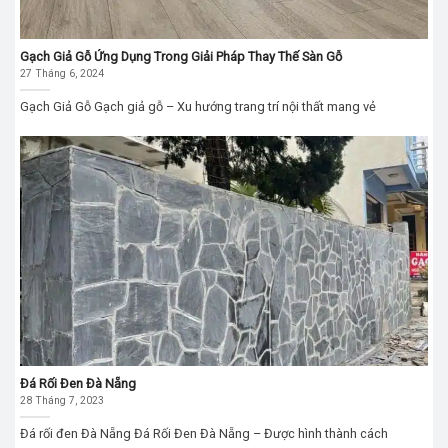
Gạch Giả Gỗ Ứng Dụng Trong Giải Pháp Thay Thế Sàn Gỗ
27 Tháng 6, 2024
Gạch Giả Gỗ Gạch giả gỗ – Xu hướng trang trí nội thất mang vẻ
Đá Rối Đen Đà Nẵng
28 Tháng 7, 2023
Đá rối đen Đà Nẵng Đá Rối Đen Đà Nẵng – Được hình thành cách