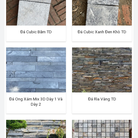
Đá Cubic Băm TD
Đá Cubic Xanh Đen Khò TD
Đá Ong Xám Mix 3D Dày 1 Và
Đá Rìa Vàng TD
Dày 2