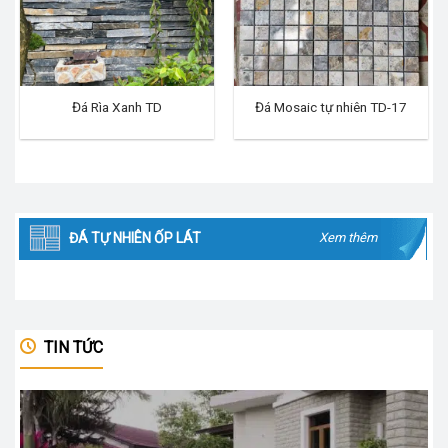
Đá Rìa Xanh TD
Đá Mosaic tự nhiên TD-17
ĐÁ TỰ NHIÊN ỐP LÁT
Xem thêm
TIN TỨC