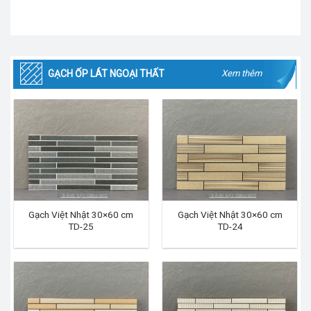
GẠCH ỐP LÁT NGOẠI THẤT
Xem thêm
Gạch Việt Nhật 30×60 cm
Gạch Việt Nhật 30×60 cm
TD-25
TD-24