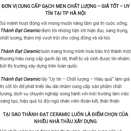
ĐƠN VỊ CUNG CẤP GẠCH MEN CHẤT LƯỢNG – GIÁ TỐT – UY
TÍN TẠI TP HÀ NỘI
Sứ mệnh hoạt động với mong muốn nâng tầm giá trị cuộc sống,
Thành Đạt Ceramic
đem tới những tiện ích hiện đại, sang trọng,
chất lượng, thậm mỹ vượt trội cho cộng đồng và xã hội.
Thành Đạt Ceramic
luôn mang trong mình hoài bão trở thành một
thương hiệu cung cấp gạch ốp lát, thiết bị vệ sinh được tín nhiệm
bởi thị trường xây dựng trên toàn quốc.
Thành Đạt Ceramic
lấy “Uy tín – Chất lượng – Hiệu quả” làm giá
trị cốt lõi để phát triển lâu dài nhằm cung cấp sản phẩm chất
lượng, dịch vụ chuyên nghiệp song hành với môi trường làm việc
sáng tạo, hiệu quả từ đội ngũ nhân viên đoàn kết, thân thiện.
TẠI SAO THÀNH ĐẠT CERAMIC LUÔN LÀ ĐIỂM CHỌN CỦA
NHIỀU NHÀ THẦU XÂY DỰNG.