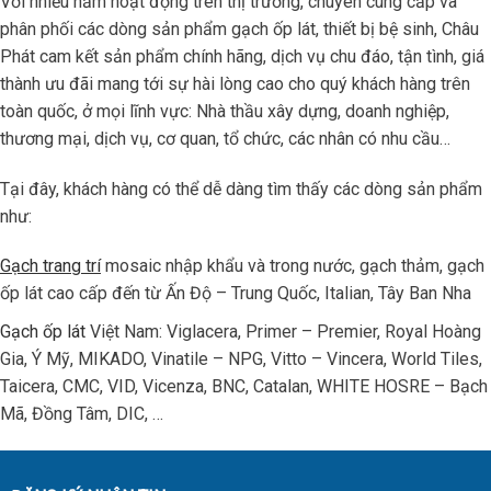
Với nhiều năm hoạt động trên thị trường, chuyên cung cấp và
phân phối các dòng sản phẩm gạch ốp lát, thiết bị bệ sinh, Châu
Phát cam kết sản phẩm chính hãng, dịch vụ chu đáo, tận tình, giá
thành ưu đãi mang tới sự hài lòng cao cho quý khách hàng trên
toàn quốc, ở mọi lĩnh vực: Nhà thầu xây dựng, doanh nghiệp,
thương mại, dịch vụ, cơ quan, tổ chức, các nhân có nhu cầu…
Tại đây, khách hàng có thể dễ dàng tìm thấy các dòng sản phẩm
như:
Gạch trang trí
mosaic nhập khẩu và trong nước, gạch thảm, gạch
ốp lát cao cấp đến từ Ấn Độ – Trung Quốc, Italian, Tây Ban Nha
Gạch ốp lát
Việt Nam: Viglacera, Primer – Premier, Royal Hoàng
Gia, Ý Mỹ, MIKADO, Vinatile – NPG, Vitto – Vincera, World Tiles,
Taicera, CMC, VID, Vicenza, BNC, Catalan, WHITE HOSRE – Bạch
Mã, Đồng Tâm, DIC, …