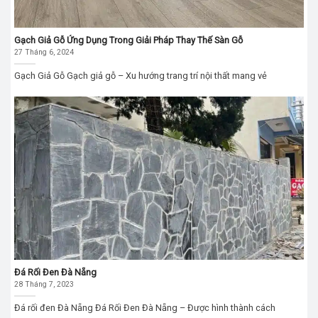
Gạch Giả Gỗ Ứng Dụng Trong Giải Pháp Thay Thế Sàn Gỗ
27 Tháng 6, 2024
Gạch Giả Gỗ Gạch giả gỗ – Xu hướng trang trí nội thất mang vẻ
Đá Rối Đen Đà Nẵng
28 Tháng 7, 2023
Đá rối đen Đà Nẵng Đá Rối Đen Đà Nẵng – Được hình thành cách