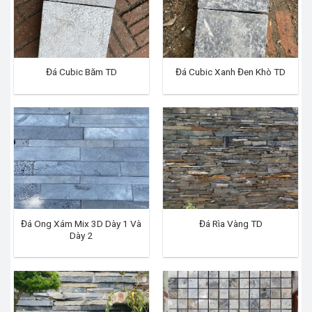
Đá Cubic Băm TD
Đá Cubic Xanh Đen Khò TD
Đá Ong Xám Mix 3D Dày 1 Và
Đá Rìa Vàng TD
Dày 2