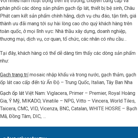
Với nhiều năm hoạt động trên thị trường, chuyên cung cấp và
phân phối các dòng sản phẩm gạch ốp lát, thiết bị bệ sinh, Châu
Phát cam kết sản phẩm chính hãng, dịch vụ chu đáo, tận tình, giá
thành ưu đãi mang tới sự hài lòng cao cho quý khách hàng trên
toàn quốc, ở mọi lĩnh vực: Nhà thầu xây dựng, doanh nghiệp,
thương mại, dịch vụ, cơ quan, tổ chức, các nhân có nhu cầu…
Tại đây, khách hàng có thể dễ dàng tìm thấy các dòng sản phẩm
như:
Gạch trang trí
mosaic nhập khẩu và trong nước, gạch thảm, gạch
ốp lát cao cấp đến từ Ấn Độ – Trung Quốc, Italian, Tây Ban Nha
Gạch ốp lát
Việt Nam: Viglacera, Primer – Premier, Royal Hoàng
Gia, Ý Mỹ, MIKADO, Vinatile – NPG, Vitto – Vincera, World Tiles,
Taicera, CMC, VID, Vicenza, BNC, Catalan, WHITE HOSRE – Bạch
Mã, Đồng Tâm, DIC, …