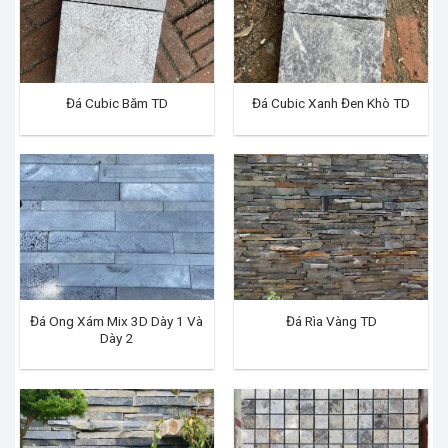
Đá Cubic Băm TD
Đá Cubic Xanh Đen Khò TD
Đá Ong Xám Mix 3D Dày 1 Và
Đá Rìa Vàng TD
Dày 2