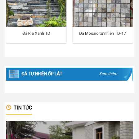
Đá Rìa Xanh TD
Đá Mosaic tự nhiên TD-17
ĐÁ TỰ NHIÊN ỐP LÁT
Xem thêm
TIN TỨC