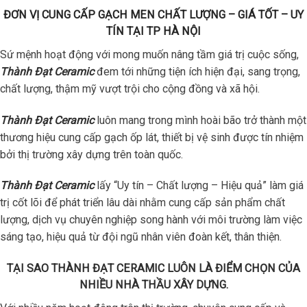
ĐƠN VỊ CUNG CẤP GẠCH MEN CHẤT LƯỢNG – GIÁ TỐT – UY
TÍN TẠI TP HÀ NỘI
Sứ mệnh hoạt động với mong muốn nâng tầm giá trị cuộc sống,
Thành Đạt Ceramic
đem tới những tiện ích hiện đại, sang trọng,
chất lượng, thậm mỹ vượt trội cho cộng đồng và xã hội.
Thành Đạt Ceramic
luôn mang trong mình hoài bão trở thành một
thương hiệu cung cấp gạch ốp lát, thiết bị vệ sinh được tín nhiệm
bởi thị trường xây dựng trên toàn quốc.
Thành Đạt Ceramic
lấy “Uy tín – Chất lượng – Hiệu quả” làm giá
trị cốt lõi để phát triển lâu dài nhằm cung cấp sản phẩm chất
lượng, dịch vụ chuyên nghiệp song hành với môi trường làm việc
sáng tạo, hiệu quả từ đội ngũ nhân viên đoàn kết, thân thiện.
TẠI SAO THÀNH ĐẠT CERAMIC LUÔN LÀ ĐIỂM CHỌN CỦA
NHIỀU NHÀ THẦU XÂY DỰNG.