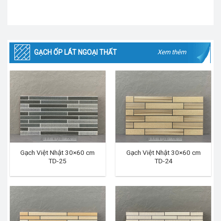
GẠCH ỐP LÁT NGOẠI THẤT
Xem thêm
Gạch Việt Nhật 30×60 cm
Gạch Việt Nhật 30×60 cm
TD-25
TD-24