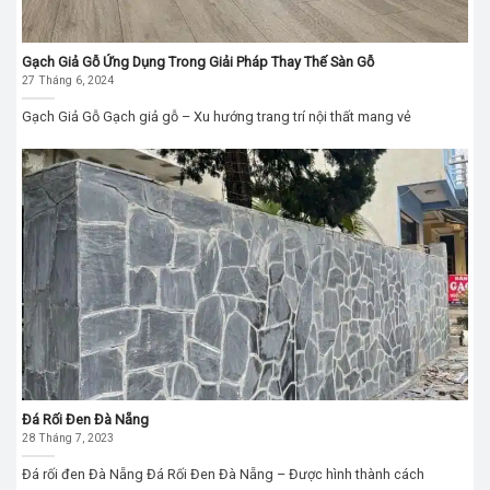
Gạch Giả Gỗ Ứng Dụng Trong Giải Pháp Thay Thế Sàn Gỗ
27 Tháng 6, 2024
Gạch Giả Gỗ Gạch giả gỗ – Xu hướng trang trí nội thất mang vẻ
Đá Rối Đen Đà Nẵng
28 Tháng 7, 2023
Đá rối đen Đà Nẵng Đá Rối Đen Đà Nẵng – Được hình thành cách