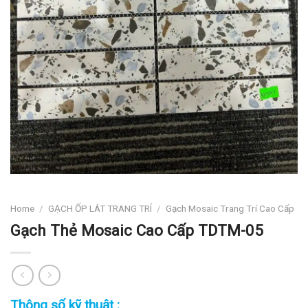
Home
/
GẠCH ỐP LÁT TRANG TRÍ
/
Gạch Mosaic Trang Trí Cao Cấp
Gạch Thẻ Mosaic Cao Cấp TDTM-05
Thông số kỹ thuật :