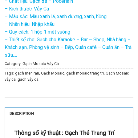
– Chất liệu: Gạch đá – Pocerlain
– Kích thước: Vảy Cá
– Màu sắc: Màu xanh lá, xanh dương, xanh, hồng
– Nhãn hiệu: Nhập khẩu
– Quy cách: 1 hộp 1 mét vuông
– Thiết kế cho: Gạch cho Karaoke – Bar – Shop, Nhà hàng –
Khách sạn, Phòng vệ sinh – Bếp, Quán café – Quán ăn – Trà
sữa,…
Category:
Gạch Mosaic Vảy Cá
Tags:
gạch men rạn
,
Gạch Mosaic
,
gạch mosaic trang tri
,
Gạch Mosaic
vảy cá
,
gạch vảy cá
DESCRIPTION
Thông số kỹ thuật :
Gạch Thẻ Trang Trí