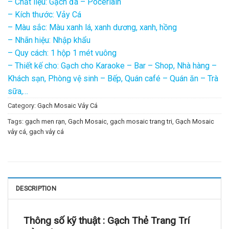
– Chất liệu: Gạch đá – Pocerlain
– Kích thước: Vảy Cá
– Màu sắc: Màu xanh lá, xanh dương, xanh, hồng
– Nhãn hiệu: Nhập khẩu
– Quy cách: 1 hộp 1 mét vuông
– Thiết kế cho: Gạch cho Karaoke – Bar – Shop, Nhà hàng –
Khách sạn, Phòng vệ sinh – Bếp, Quán café – Quán ăn – Trà
sữa,…
Category:
Gạch Mosaic Vảy Cá
Tags:
gạch men rạn
,
Gạch Mosaic
,
gạch mosaic trang tri
,
Gạch Mosaic
vảy cá
,
gạch vảy cá
DESCRIPTION
Thông số kỹ thuật :
Gạch Thẻ Trang Trí