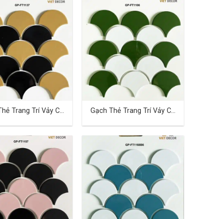
hẻ Trang Trí Vảy Cá
Gạch Thẻ Trang Trí Vảy Cá
TD-25