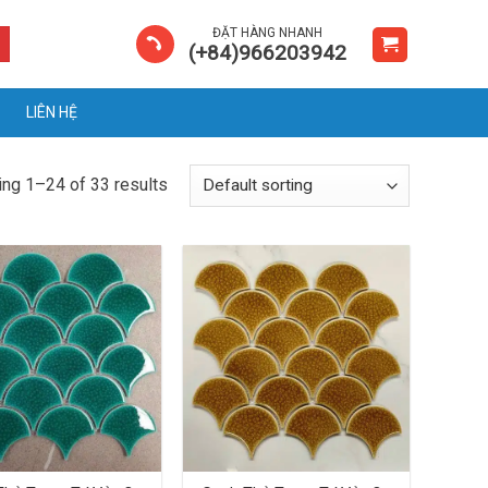
ĐẶT HÀNG NHANH
(+84)966203942
LIÊN HỆ
ng 1–24 of 33 results