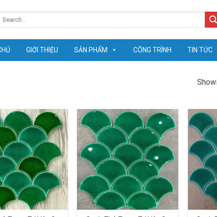
earch
or:
CHỦ
GIỚI THIỆU
SẢN PHẨM
CÔNG TRÌNH
TIN TỨC
Showi