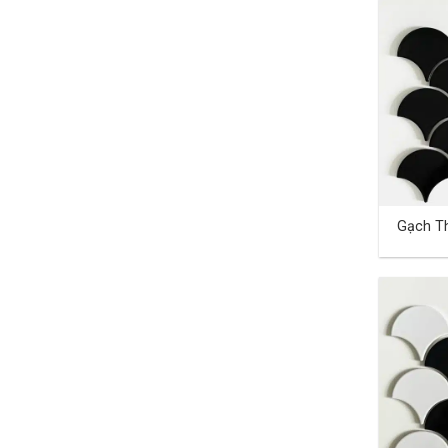
Gạch Th
TD-22