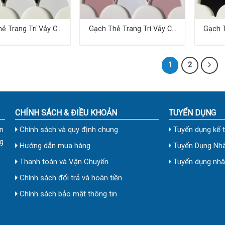
ẻ Trang Trí Vảy Cá
Gạch Thẻ Trang Trí Vảy Cá
Gạch T
TD-27
TD-28
1
2
CHÍNH SÁCH & ĐIỀU KHOẢN
TUYỂN DỤNG
n
Chính sách và quy định chung
Tuyển dụng kế 
g
Hướng dẫn mua hàng
Tuyển Dụng Nhâ
Thanh toán và Vận Chuyển
Tuyển dụng nhân
Chính sách đổi trả và hoàn tiền
Chính sách bảo mật thông tin