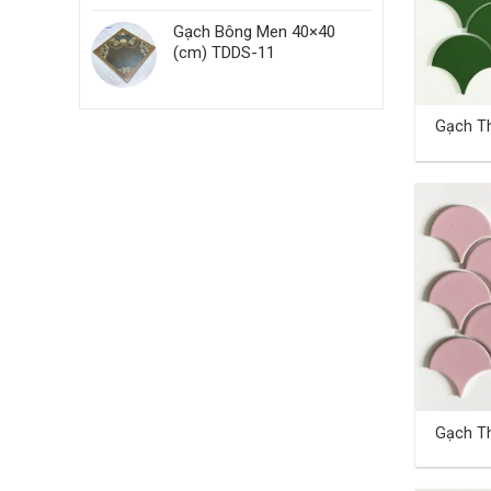
Gạch Bông Men 40×40
(cm) TDDS-11
Gạch Th
TD-14
Gạch Th
TD-18