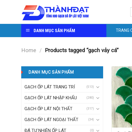
Skip
S
to
f
content
DANH MỤC SẢN PHẨM
TRANG 
Home
/
Products tagged “gạch vảy cá”
DANH MỤC SẢN PHẨM
GẠCH ỐP LÁT TRANG TRÍ
(513)
GẠCH ỐP LÁT NHẬP KHẨU
(280)
GẠCH ỐP LÁT NỘI THẤT
(317)
GẠCH ỐP LÁT NGOẠI THẤT
(34)
ĐÁ TỰ NHIÊN ỐP LÁT
(0)