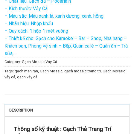
– Chất liệu: Gạch đá – Pocerlain
– Kích thước: Vảy Cá
– Màu sắc: Màu xanh lá, xanh dương, xanh, hồng
– Nhãn hiệu: Nhập khẩu
– Quy cách: 1 hộp 1 mét vuông
– Thiết kế cho: Gạch cho Karaoke – Bar – Shop, Nhà hàng –
Khách sạn, Phòng vệ sinh – Bếp, Quán café – Quán ăn – Trà
sữa,…
Category:
Gạch Mosaic Vảy Cá
Tags:
gạch men rạn
,
Gạch Mosaic
,
gạch mosaic trang tri
,
Gạch Mosaic
vảy cá
,
gạch vảy cá
DESCRIPTION
Thông số kỹ thuật :
Gạch Thẻ Trang Trí