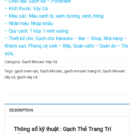
– Chất liệu: Gạch đá – Pocerlain
– Kích thước: Vảy Cá
– Màu sắc: Màu xanh lá, xanh dương, xanh, hồng
– Nhãn hiệu: Nhập khẩu
– Quy cách: 1 hộp 1 mét vuông
– Thiết kế cho: Gạch cho Karaoke – Bar – Shop, Nhà hàng –
Khách sạn, Phòng vệ sinh – Bếp, Quán café – Quán ăn – Trà
sữa,…
Category:
Gạch Mosaic Vảy Cá
Tags:
gạch men rạn
,
Gạch Mosaic
,
gạch mosaic trang tri
,
Gạch Mosaic
vảy cá
,
gạch vảy cá
DESCRIPTION
Thông số kỹ thuật :
Gạch Thẻ Trang Trí