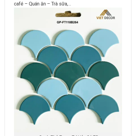
café – Quán ăn – Trà sữa,…