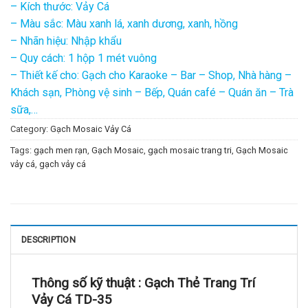
– Kích thước: Vảy Cá
– Màu sắc: Màu xanh lá, xanh dương, xanh, hồng
– Nhãn hiệu: Nhập khẩu
– Quy cách: 1 hộp 1 mét vuông
– Thiết kế cho: Gạch cho Karaoke – Bar – Shop, Nhà hàng –
Khách sạn, Phòng vệ sinh – Bếp, Quán café – Quán ăn – Trà
sữa,…
Category:
Gạch Mosaic Vảy Cá
Tags:
gạch men rạn
,
Gạch Mosaic
,
gạch mosaic trang tri
,
Gạch Mosaic
vảy cá
,
gạch vảy cá
DESCRIPTION
Thông số kỹ thuật :
Gạch Thẻ Trang Trí
Vảy Cá TD-35