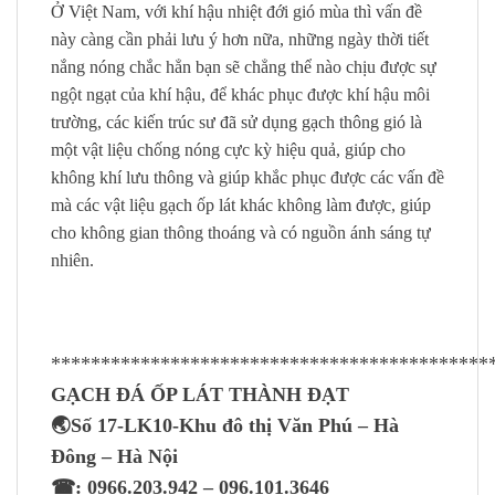
Ở Việt Nam, với khí hậu nhiệt đới gió mùa thì vấn đề
này càng cần phải lưu ý hơn nữa, những ngày thời tiết
nắng nóng chắc hẳn bạn sẽ chẳng thể nào chịu được sự
ngột ngạt của khí hậu, để khác phục được khí hậu môi
trường, các kiến trúc sư đã sử dụng gạch thông gió là
một vật liệu chống nóng cực kỳ hiệu quả, giúp cho
không khí lưu thông và giúp khắc phục được các vấn đề
mà các vật liệu gạch ốp lát khác không làm được, giúp
cho không gian thông thoáng và có nguồn ánh sáng tự
nhiên.
********************************************
GẠCH ĐÁ ỐP LÁT THÀNH ĐẠT
🌏Số 17-LK10-Khu đô thị Văn Phú – Hà
Đông – Hà Nội
☎: 0966.203.942 – 096.101.3646