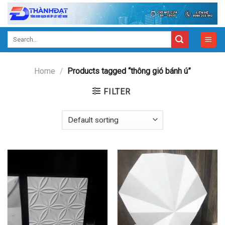
Skip
to
content
Search
for:
Home
/
Products tagged “thông gió bánh ú”
FILTER