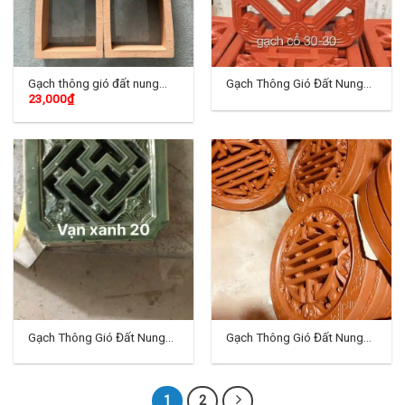
Gạch thông gió đất nung
Gạch Thông Gió Đất Nung
23,000
₫
TD-05
Tráng Men TD-01
Gạch Thông Gió Đất Nung
Gạch Thông Gió Đất Nung
Tráng Men TD-02
Tráng Men TD-03
1
2