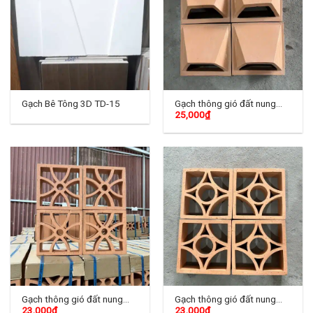
Gạch Bê Tông 3D TD-15
Gạch thông gió đất nung
25,000
₫
Bánh Ú
Gạch thông gió đất nung
Gạch thông gió đất nung
23,000
₫
23,000
₫
TD-01
TD-02